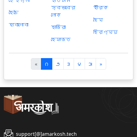
হৈ হল্লা
হাতটান
স্বভাবের
হীরক
হৈচৈ
লোক
হৈম
হাবাগোবা
হাজিরা
হিরণ্ময়
হেফাজত
पि
अ
«
౧
౨
౩
౪
౫
»
छ
ग
ला
ला
support[@]amarkosh.tech