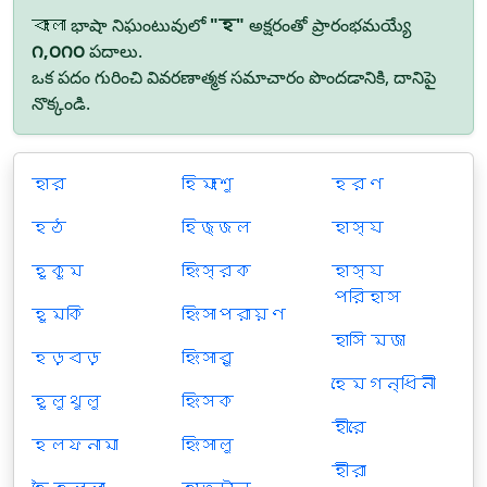
বাংলা భాషా నిఘంటువులో
"হ"
అక్షరంతో ప్రారంభమయ్యే
౧,౦౧౦
పదాలు.
ఒక పదం గురించి వివరణాత్మక సమాచారం పొందడానికి, దానిపై
నొక్కండి.
হার
হিমাংশু
হরণ
হঠ
হিজ্জল
হাস্য
হুকুম
হিংস্রক
হাস্য
পরিহাস
হুমকি
হিংসাপরায়ণ
হাসি মজা
হড়বড়
হিংসারু
হেমগন্ধিনী
হুলুথুলু
হিংসক
হীরে
হলফনামা
হিংসালু
হীরা