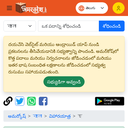
శోధించండి
దయచేసి వెబ్‌సైట్ మరియు ఆండ్రాయిడ్ యాప్ నుండి
ప్రకటనలను తీసివేయడానికి సభ్యత్వాన్ని పొందండి. అమర్‌కోష్‌లో
కొత్త పదాలు మరియు నిర్వచనాలను జోడించడంలో మరియు
ఇతర భాష సంబంధిత లక్షణాలను జోడించడంలో సభ్యత్వ
రుసుము సహాయపడుతుంది.
సభ్యుడిగా అవ్వండి
అమర్కోష్
বাংলা
విహారయాత్ర
হ