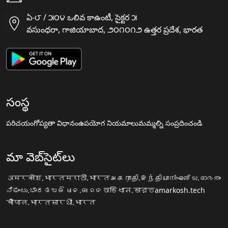
ఏ-౮ / ౫౦౪ ఒలివ కాఉంటీ, సైక్టర ౫
వసుంధరా, గాజియాబాద, ౨౦౧౦౧౨ ఉత్తర ప్రదేశ, భారత
సంస్థ
పరిచయం
గోప్యతా విధానం
ఉపయోగ నియమాలు
మమ్మల్ని సంప్రదించండి
మా వెబ్‌సైట్‌లు
अमरकोश.भारत
मराठी.भारत
அகராதி.இந்தியா
നിഘണ്ടു.ഭാരതം
ನಿಘಂಟು.ಭಾರತ
ଅଭିଧାନ.ଭାରତ
অভিধান.ভারত
amarkosh.tech
चौपाल.भारत
सारथी.भारत