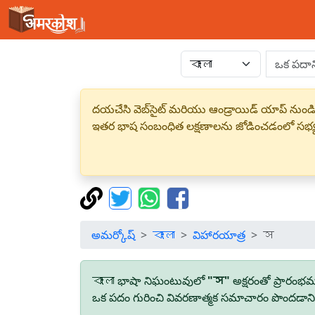
దయచేసి వెబ్‌సైట్ మరియు ఆండ్రాయిడ్ యాప్ నుండి
ఇతర భాష సంబంధిత లక్షణాలను జోడించడంలో సభ
అమర్కోష్
বাংলা
విహారయాత్ర
স
বাংলা భాషా నిఘంటువులో
"স"
అక్షరంతో ప్రారంభ
ఒక పదం గురించి వివరణాత్మక సమాచారం పొందడానికి,