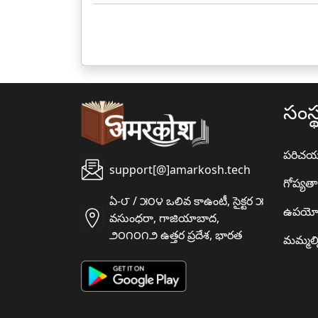
సంస్
పరిచ
support[@]amarkosh.tech
గోప్యత
ఏ-౮ / ౫౦౪ ఒలివ కాఉంటీ, సైక్టర ౫
ఉపయో
వసుంధరా, గాజియాబాద,
౨౦౧౦౧౨ ఉత్తర ప్రదేశ, భారత
మమ్మల్న