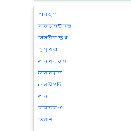
সারঙ্গ
সত্ত্বাহীনতা
সাংসারিক দুঃখ
সুস্থতা
সেনাধ্যক্ষ
সেনানায়ক
সেনাধিপতি
সেনা
সম্ভাষণ
সংলাপ