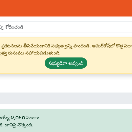
 ప్రకటనలను తీసివేయడానికి సభ్యత్వాన్ని పొందండి. అమర్‌కోష్‌లో కొత
్యత్వ రుసుము సహాయపడుతుంది.
సభ్యుడిగా అవ్వండి
మయ్యే
౪,౧౬౦
పదాలు.
 దానిపై నొక్కండి.