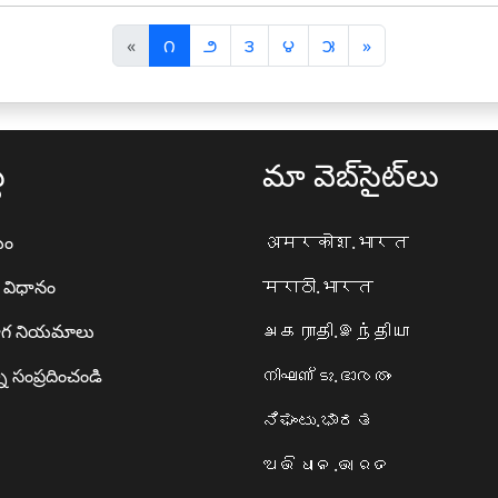
पि
अ
«
౧
౨
౩
౪
౫
»
छ
ग
ला
ला
థ
మా వెబ్‌సైట్‌లు
యం
अमरकोश.भारत
ా విధానం
मराठी.भारत
గ నియమాలు
அகராதி.இந்தியா
ి సంప్రదించండి
നിഘണ്ടു.ഭാരതം
ನಿಘಂಟು.ಭಾರತ
ଅଭିଧାନ.ଭାରତ