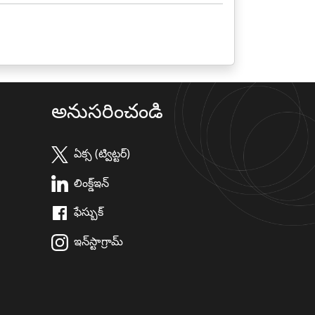
అనుసరించండి
ఏక్స (ట్విట్టర్)
లింక్డ్ఇన్
ఫేస్బుక్
ఇన్‌స్టాగ్రామ్