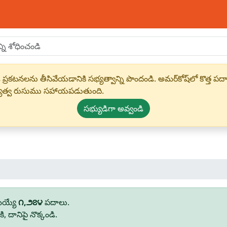
 ప్రకటనలను తీసివేయడానికి సభ్యత్వాన్ని పొందండి. అమర్‌కోష్‌లో కొత
్యత్వ రుసుము సహాయపడుతుంది.
సభ్యుడిగా అవ్వండి
మయ్యే
౧,౨౭౪
పదాలు.
 దానిపై నొక్కండి.