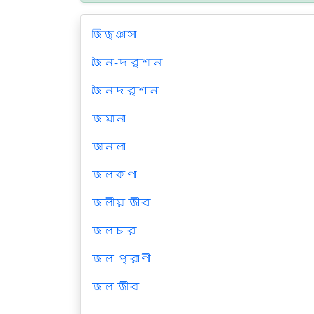
জিজ্ঞাসা
জৈন-দর্শন
জৈনদর্শন
জমানা
জানলা
জলকণা
জলীয় জীব
জলচর
জল প্রাণী
জল জীব