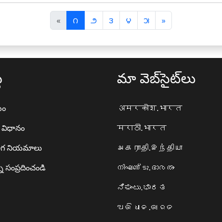
पि
अ
«
౧
౨
౩
౪
౫
»
छ
ग
ला
ला
థ
మా వెబ్‌సైట్‌లు
యం
अमरकोश.भारत
ా విధానం
मराठी.भारत
గ నియమాలు
அகராதி.இந்தியா
ి సంప్రదించండి
നിഘണ്ടു.ഭാരതം
ನಿಘಂಟು.ಭಾರತ
ଅଭିଧାନ.ଭାରତ