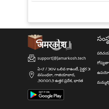
సంస్
పరిచ
support[@]amarkosh.tech
గోప్యత
ఏ-౮ / ౫౦౪ ఒలివ కాఉంటీ, సైక్టర ౫
ఉపయో
వసుంధరా, గాజియాబాద,
౨౦౧౦౧౨ ఉత్తర ప్రదేశ, భారత
మమ్మల్న