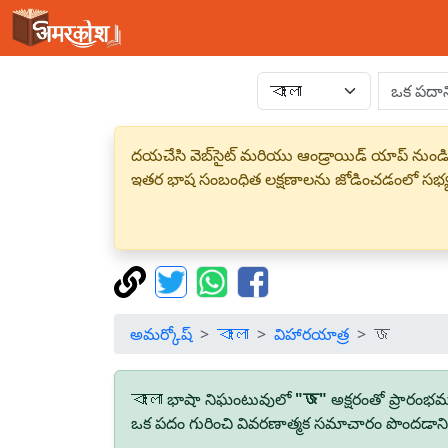
దయచేసి వెబ్‌సైట్ మరియు ఆండ్రాయిడ్ యాప్ నుండి
ఇతర భాష సంబంధిత లక్షణాలను జోడించడంలో సభ
అమర్కోష్
বাংলা
విహారయాత్ర
জ
বাংলা భాషా నిఘంటువులో
"জ"
అక్షరంతో ప్రారంభ
ఒక పదం గురించి వివరణాత్మక సమాచారం పొందడానికి,