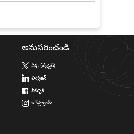
అనుసరించండి
ఏక్స (ట్విట్టర్)
లింక్డ్ఇన్
ఫేస్బుక్
ఇన్‌స్టాగ్రామ్