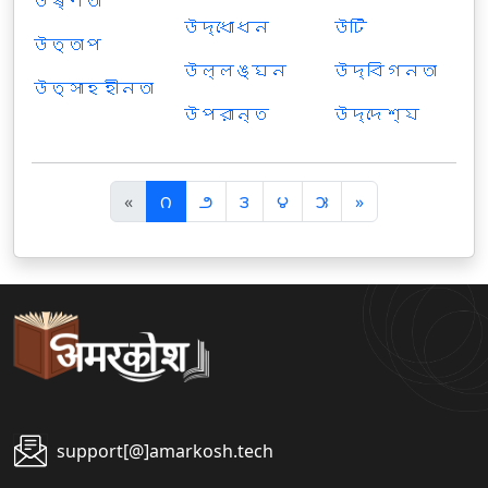
উষ্ণতা
উদ্ধোধন
উটি
উত্তাপ
উল্লঙ্ঘন
উদ্বিগনতা
উত্সাহহীনতা
উপরান্ত
উদ্দেশ্য
पि
अ
«
౧
౨
౩
౪
౫
»
छ
ग
ला
ला
support[@]amarkosh.tech