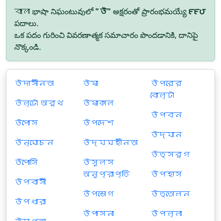
বাংলা భాషా నిఘంటువులో
"উ"
అక్షరంతో ప్రారంభమయ్యే
౯౯౮
పదాలు.
ఒక పదం గురించి వివరణాత్మక సమాచారం పొందడానికి, దానిపై
నొక్కండి.
উদাসীনতা
উষা
উপরের
বোল্টা
উল্টো অর্থ
উষাকাল
উপবন
উপোস
উপদেশ
উদ্যান
উন্মোচন
উদ্যমহীনতা
উত্সর্গ
উপোসি
উসুলস
অনুপ্রাপ্তি
উপহাস
উপবাসী
উপভোগ
উত্তোলন
উপধারা
উপাসনা
উপল্লা