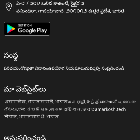
ఏ-౮ / ౫౦౪ ఒలివ కాఉంటీ, సైక్టర ౫
వసుంధరా, గాజియాబాద, ౨౦౧౦౧౨ ఉత్తర ప్రదేశ, భారత
సంస్థ
పరిచయం
గోప్యతా విధానం
ఉపయోగ నియమాలు
మమ్మల్ని సంప్రదించండి
మా వెబ్‌సైట్‌లు
अमरकोश.भारत
मराठी.भारत
அகராதி.இந்தியா
നിഘണ്ടു.ഭാരതം
ನಿಘಂಟು.ಭಾರತ
ଅଭିଧାନ.ଭାରତ
অভিধান.ভারত
amarkosh.tech
चौपाल.भारत
सारथी.भारत
అనుసరించండి