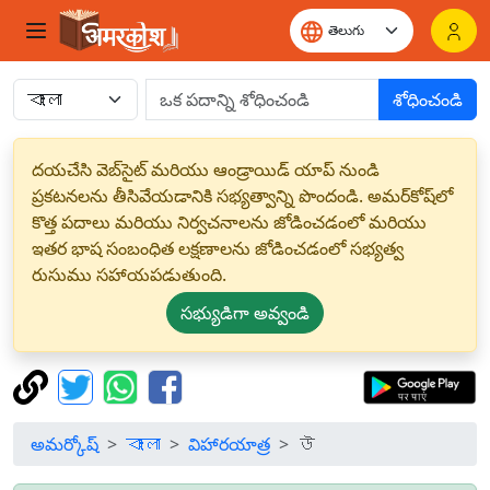
శోధించండి
దయచేసి వెబ్‌సైట్ మరియు ఆండ్రాయిడ్ యాప్ నుండి
ప్రకటనలను తీసివేయడానికి సభ్యత్వాన్ని పొందండి. అమర్‌కోష్‌లో
కొత్త పదాలు మరియు నిర్వచనాలను జోడించడంలో మరియు
ఇతర భాష సంబంధిత లక్షణాలను జోడించడంలో సభ్యత్వ
రుసుము సహాయపడుతుంది.
సభ్యుడిగా అవ్వండి
అమర్కోష్
বাংলা
విహారయాత్ర
উ