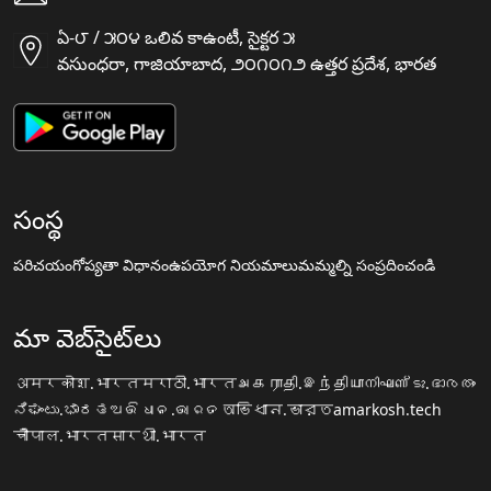
ఏ-౮ / ౫౦౪ ఒలివ కాఉంటీ, సైక్టర ౫
వసుంధరా, గాజియాబాద, ౨౦౧౦౧౨ ఉత్తర ప్రదేశ, భారత
సంస్థ
పరిచయం
గోప్యతా విధానం
ఉపయోగ నియమాలు
మమ్మల్ని సంప్రదించండి
మా వెబ్‌సైట్‌లు
अमरकोश.भारत
मराठी.भारत
அகராதி.இந்தியா
നിഘണ്ടു.ഭാരതം
ನಿಘಂಟು.ಭಾರತ
ଅଭିଧାନ.ଭାରତ
অভিধান.ভারত
amarkosh.tech
चौपाल.भारत
सारथी.भारत