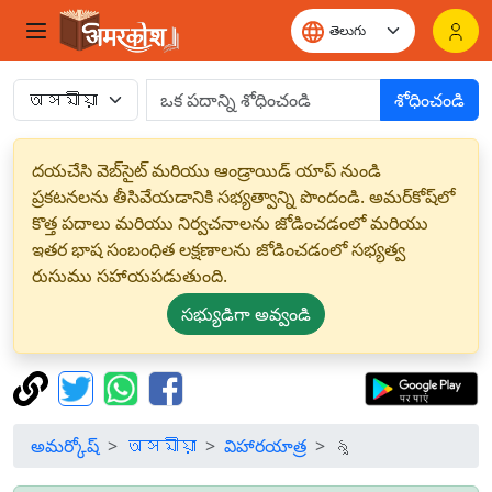
శోధించండి
దయచేసి వెబ్‌సైట్ మరియు ఆండ్రాయిడ్ యాప్ నుండి
ప్రకటనలను తీసివేయడానికి సభ్యత్వాన్ని పొందండి. అమర్‌కోష్‌లో
కొత్త పదాలు మరియు నిర్వచనాలను జోడించడంలో మరియు
ఇతర భాష సంబంధిత లక్షణాలను జోడించడంలో సభ్యత్వ
రుసుము సహాయపడుతుంది.
సభ్యుడిగా అవ్వండి
అమర్కోష్
অসমীয়া
విహారయాత్ర
ৡ