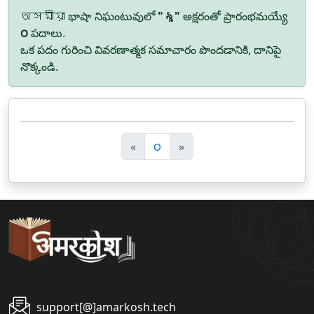
অসমীয়া భాషా నిఘంటువులో
"ৡ"
అక్షరంతో ప్రారంభమయ్యే
౦
పదాలు.
ఒక పదం గురించి వివరణాత్మక సమాచారం పొందడానికి, దానిపై
నొక్కండి.
पि
अ
«
౦
»
छ
ग
ला
ला
support[@]amarkosh.tech