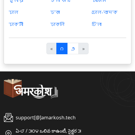
ঢুলীয়া
ঢলা কাম
ঢাকোন
ঢাল
ঢকা
ঢোল-বাদক
ঢাকনী
ঢাকলি
ঢিলা
पि
अ
«
౧
౨
»
छ
ग
ला
ला
support[@]amarkosh.tech
ఏ-౮ / ౫౦౪ ఒలివ కాఉంటీ, సైక్టర ౫