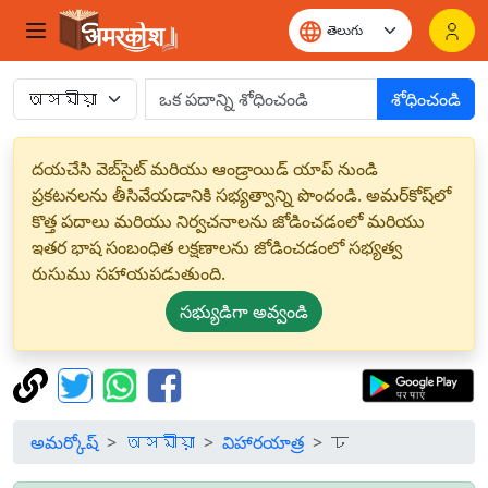
శోధించండి
దయచేసి వెబ్‌సైట్ మరియు ఆండ్రాయిడ్ యాప్ నుండి
ప్రకటనలను తీసివేయడానికి సభ్యత్వాన్ని పొందండి. అమర్‌కోష్‌లో
కొత్త పదాలు మరియు నిర్వచనాలను జోడించడంలో మరియు
ఇతర భాష సంబంధిత లక్షణాలను జోడించడంలో సభ్యత్వ
రుసుము సహాయపడుతుంది.
సభ్యుడిగా అవ్వండి
అమర్కోష్
অসমীয়া
విహారయాత్ర
ঢ