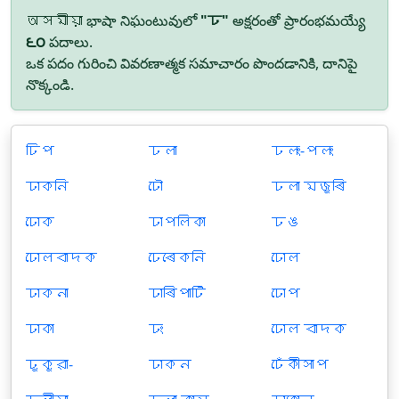
অসমীয়া భాషా నిఘంటువులో
"ঢ"
అక్షరంతో ప్రారంభమయ్యే
౬౦
పదాలు.
ఒక పదం గురించి వివరణాత్మక సమాచారం పొందడానికి, దానిపై
నొక్కండి.
ঢিপ
ঢলা
ঢলং-পলং
ঢাকনি
ঢৌ
ঢলা মজুৰি
ঢোক
ঢাপলিকা
ঢঙ
ঢোলবাদক
ঢেৰেকনি
ঢোল
ঢাকনা
ঢাৰিপাটি
ঢোপ
ঢাকা
ঢং
ঢোল বাদক
ঢুকুৱা-
ঢাকন
ঢেঁকীসাপ