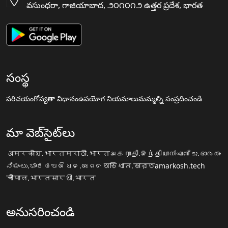
వసుంధరా, గాజియాబాద, ౨౦౧౦౧౨ ఉత్తర ప్రదేశ, భారత
సంస్థ
పరిచయం
గోప్యతా విధానం
ఉపయోగ నియమాలు
మమ్మల్ని సంప్రదించండి
మా వెబ్‌సైట్‌లు
अमरकोश.भारत
मराठी.भारत
அகராதி.இந்தியா
നിഘണ്ടു.ഭാരതം
ನಿಘಂಟು.ಭಾರತ
ଅଭିଧାନ.ଭାରତ
অভিধান.ভারত
amarkosh.tech
चौपाल.भारत
सारथी.भारत
అనుసరించండి