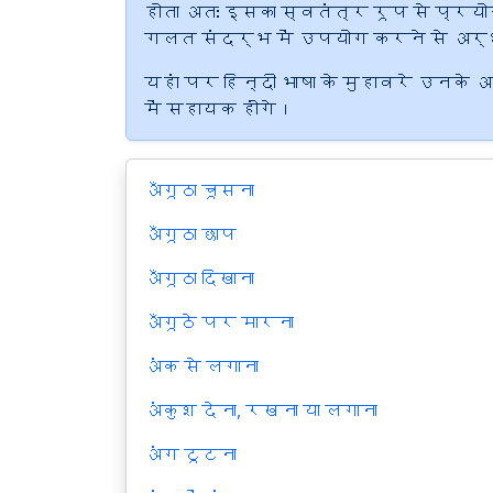
होता अतः इसका स्वतंत्र रूप से प्रयोग 
गलत संदर्भ में उपयोग करने से अर्
यहां पर हिन्दी भाषा के मुहावरे उनके
में सहायक होंगे।
अँगूठा चूसना
अँगूठा छाप
अँगूठा दिखाना
अँगूठे पर मारना
अंक से लगाना
अंकुश देना, रखना या लगाना
अंग टूटना