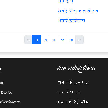
अंत होना
अंतड़ियों का बल खोलना
अंतड़ी टटोलना
पि
अ
«
౧
౨
౩
౪
౫
»
छ
ग
ला
ला
థ
మా వెబ్‌సైట్‌లు
యం
अमरकोश.भारत
ా విధానం
मराठी.भारत
గ నియమాలు
அகராதி.இந்தியா