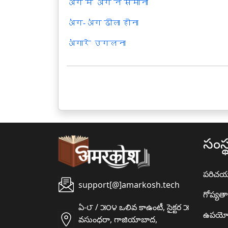
अंग में अंग न समाना
अंग-अंग ढीला होना
अंगारे उगलना
సంస్
పరిచ
support[@]amarkosh.tech
గోప్యత
ఏ-౮ / ౫౦౪ ఒలివ కాఉంటీ, సైక్టర ౫
ఉపయో
వసుంధరా, గాజియాబాద,