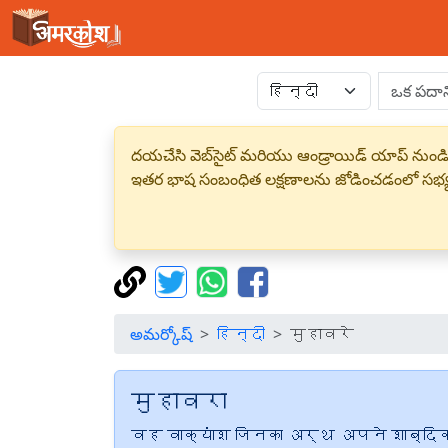
దయచేసి వెబ్‌సైట్ మరియు ఆండ్రాయిడ్ యాప్ నుండి
ఇతర భాష సంబంధిత లక్షణాలను జోడించడంలో సభ
అమర్కోష్
हिन्दी
मुहावरे
मुहावरा
वह वाक्यांश जिनका अर्थ अपने शाब्दिक 