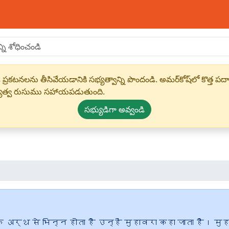
 ప్రకటనలను తీసివేయడానికి సభ్యత్వాన్ని పొందండి. అమర్‌కోష్‌లో కొత
్యత్వ రుసుము సహాయపడుతుంది.
సభ్యుడిగా అవ్వండి
अर्थ से भिन्न होता है उन्हें मुहावरा कहा जाता है। मुह