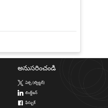
అనుసరించండి
ఏక్స (ట్విట్టర్)
లింక్డ్ఇన్
ఫేస్బుక్