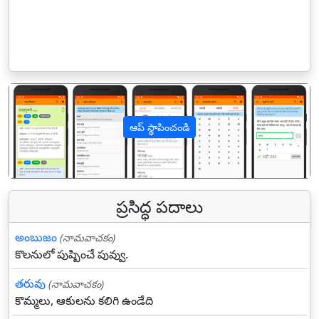
ఆప్ స్థాపించండి
पिछला
अगल
ప్రసిద్ధ పదాలు
అంబుజం
(నామవాచకం)
కొలనులో పుష్పించే పువ్వు.
తరువు
(నామవాచకం)
కొమ్మలు, ఆకులను కలిగి ఉండేది