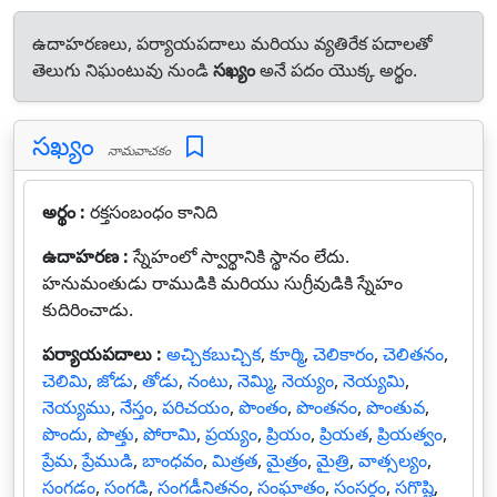
ఉదాహరణలు, పర్యాయపదాలు మరియు వ్యతిరేక పదాలతో
తెలుగు నిఘంటువు నుండి
సఖ్యం
అనే పదం యొక్క అర్థం.
సఖ్యం
నామవాచకం
అర్థం :
రక్తసంబంధం కానిది
ఉదాహరణ :
స్నేహంలో స్వార్థానికి స్థానం లేదు.
హనుమంతుడు రాముడికి మరియు సుగ్రీవుడికి స్నేహం
కుదిరించాడు.
పర్యాయపదాలు :
అచ్చికబుచ్చిక
,
కూర్మి
,
చెలికారం
,
చెలితనం
,
చెలిమి
,
జోడు
,
తోడు
,
నంటు
,
నెమ్మి
,
నెయ్యం
,
నెయ్యమి
,
నెయ్యము
,
నేస్తం
,
పరిచయం
,
పొంతం
,
పొంతనం
,
పొంతువ
,
పొందు
,
పొత్తు
,
పోరామి
,
ప్రయ్యం
,
ప్రియం
,
ప్రియత
,
ప్రియత్వం
,
ప్రేమ
,
ప్రేముడి
,
బాంధవం
,
మిత్రత
,
మైత్రం
,
మైత్రి
,
వాత్సల్యం
,
సంగడం
,
సంగడి
,
సంగడీనితనం
,
సంఘాతం
,
సంసర్గం
,
సగొష్టి
,