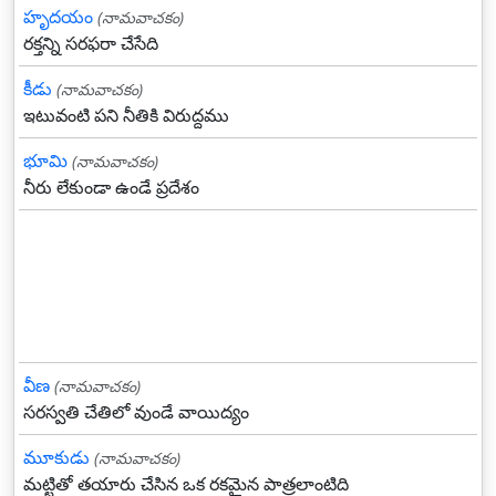
హృదయం
(నామవాచకం)
రక్తన్ని సరఫరా చేసేది
కీడు
(నామవాచకం)
ఇటువంటి పని నీతికి విరుద్దము
భూమి
(నామవాచకం)
నీరు లేకుండా ఉండే ప్రదేశం
వీణ
(నామవాచకం)
సరస్వతి చేతిలో వుండే వాయిద్యం
మూకుడు
(నామవాచకం)
మట్టితో తయారు చేసిన ఒక రకమైన పాత్రలాంటిది