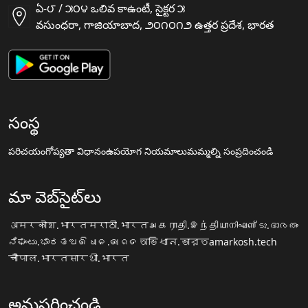
ఏ-౮ / ౫౦౪ ఒలివ కాఉంటీ, సైక్టర ౫
వసుంధరా, గాజియాబాద, ౨౦౧౦౧౨ ఉత్తర ప్రదేశ, భారత
సంస్థ
పరిచయం
గోప్యతా విధానం
ఉపయోగ నియమాలు
మమ్మల్ని సంప్రదించండి
మా వెబ్‌సైట్‌లు
अमरकोश.भारत
मराठी.भारत
அகராதி.இந்தியா
നിഘണ്ടു.ഭാരതം
ನಿಘಂಟು.ಭಾರತ
ଅଭିଧାନ.ଭାରତ
অভিধান.ভারত
amarkosh.tech
चौपाल.भारत
सारथी.भारत
అనుసరించండి