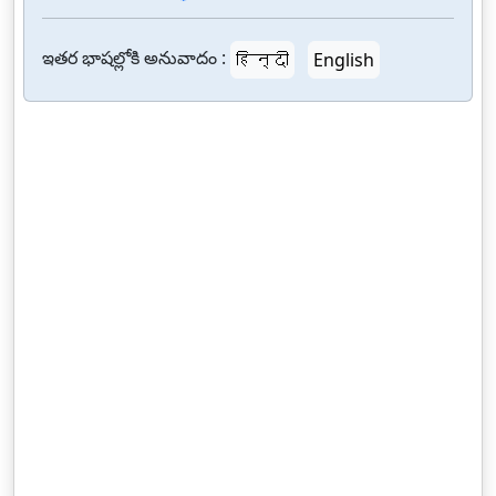
ఇతర భాషల్లోకి అనువాదం :
हिन्दी
English