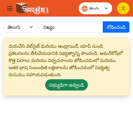
శోధించండి
దయచేసి వెబ్‌సైట్ మరియు ఆండ్రాయిడ్ యాప్ నుండి
ప్రకటనలను తీసివేయడానికి సభ్యత్వాన్ని పొందండి. అమర్‌కోష్‌లో
కొత్త పదాలు మరియు నిర్వచనాలను జోడించడంలో మరియు
ఇతర భాష సంబంధిత లక్షణాలను జోడించడంలో సభ్యత్వ
రుసుము సహాయపడుతుంది.
సభ్యుడిగా అవ్వండి