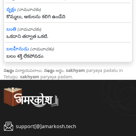
వృక్షం
(నామవాచకం)
కొమ్మలు, ఆకులను కలిగి ఉండేది
బంతి
(నామవాచకం)
ఒకదాని తర్వాత ఒకటి.
బలహీనుడు
(నామవాచకం)
బలం శక్తి లేకపోవడం
సఖ్యం
పర్యాయపదాలు.
సఖ్యం
అర్థం.
sakhyam
paryaya padalu in
Telugu.
sakhyam
paryaya padam.
support[@]amarkosh.tech