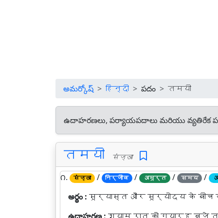
అమర్కోష్
हिन्दी
పదం
तमयी
ఉదాహరణలు, పర్యాయపదాలు మరియు వ్యతిరేక ప
तमयी
संज्ञा
౧.
/
/
/
/
संज्ञा
निर्जीव
अमूर्त
समय
अ
అర్థం :
सूर्यास्त और सूर्योदय के बी
ఉదాహరణ :
श्याम रात को ग्यारह बजे 