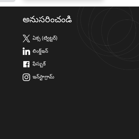
అనుసరించండి
ఏక్స (ట్విట్టర్)
లింక్డ్ఇన్
ఫేస్బుక్
ఇన్‌స్టాగ్రామ్