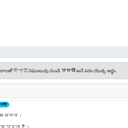
దాలతో हिन्दी నిఘంటువు నుండి
तमयी
అనే పదం యొక్క అర్థం.
वधि
च का समय।
तक पढ़ता है।