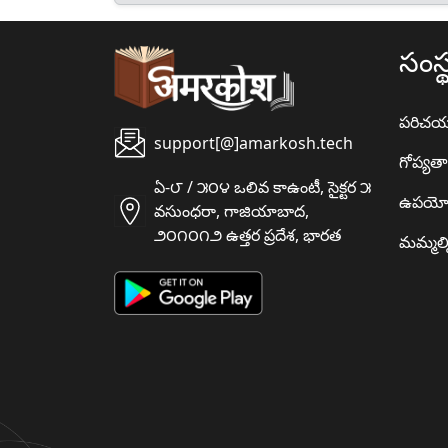
సంస్
పరిచ
support[@]amarkosh.tech
గోప్యత
ఏ-౮ / ౫౦౪ ఒలివ కాఉంటీ, సైక్టర ౫
ఉపయో
వసుంధరా, గాజియాబాద,
౨౦౧౦౧౨ ఉత్తర ప్రదేశ, భారత
మమ్మల్న