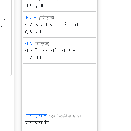
भागा हुआ।
कसक
ता
,
(संज्ञा)
रह-रहकर उठनेवाला
ा
,
दर्द।
नथ
(संज्ञा)
नाक में पहनने का एक
गहना।
अकस्मात
(क्रिया-विशेषण)
एकदम से।