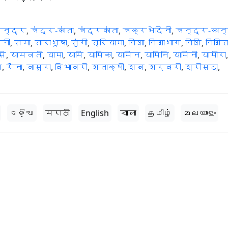
न्द्र
,
चंद्र-कांता
,
चंद्रकांता
,
चक्रभेदिनी
,
चन्द्र-कान्
नी
,
तमा
,
ताराभूषा
,
तुंगी
,
त्रियामा
,
निशा
,
निशाभाग
,
निशि
,
निशित
सि
,
यामवती
,
यामा
,
यामि
,
यामिका
,
यामिन
,
यामिनि
,
यामिनी
,
यामीरा
,
न
,
रैना
,
वासुरा
,
विभावरी
,
शताक्षी
,
शब
,
शर्वरी
,
श्रीसदा
,
ଓଡ଼ିଆ
मराठी
English
বাংলা
தமிழ்
മലയാളം