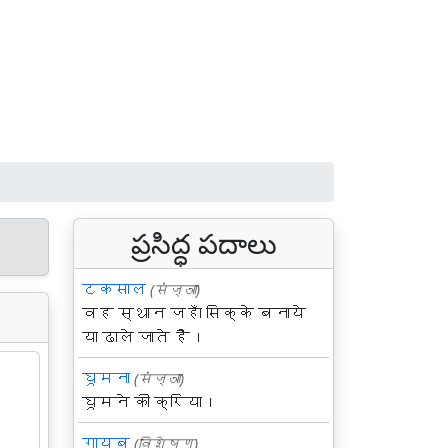
ప్రసిద్ధ పదాలు
टकसाल
(संज्ञा)
वह स्थान जहाँ सिक्के बनाये
या ढाले जाते हैं।
घूमना
(संज्ञा)
घूमने की क्रिया।
गायब
(विशेषण)