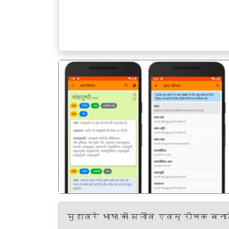
पिछला
मुहावरे भाषा को सजीव एवम् रोचक बनाते 