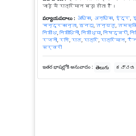
जाड़े में रात्रिमान बड़ा होता है।
పర్యాయపదాలు :
अंधिका
,
अन्धिका
,
इंद्र
,
इ
चन्द्रकान्ता
,
छनदा
,
तन्यतु
,
तमस्वि
निशीथ
,
निशीथिनी
,
निशीथ्या
,
निषद्वरी
,
नि
रजनी
,
रणि
,
रात
,
रात्रि
,
रात्रिमान
,
रै
सर्वरी
ఇతర భాషల్లోకి అనువాదం :
తెలుగు
ಕನ್ನಡ