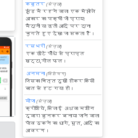
कबूतर
(संज्ञा)
झुंड में रहने वाला एक मँझोले
आकार का पक्षी जो प्रायः
मैदानों या छतों आदि पर दाना
चुगते हुए देखा जा सकता है।
रसभरी
(संज्ञा)
एक छोटे पौधे से प्राप्त
खट्टा,गोल फल।
अनमना
(विशेषण)
गला
जिसका चित्त दुखी होकर किसी
बात से हट गया हो।
मोजा
(संज्ञा)
क्रोशिये, सिलाई अथवा मशीन
द्वारा बुनकर बनाया जाने वाला
पाँव ढकने का धागे, सूत, आदि का
आवरण।