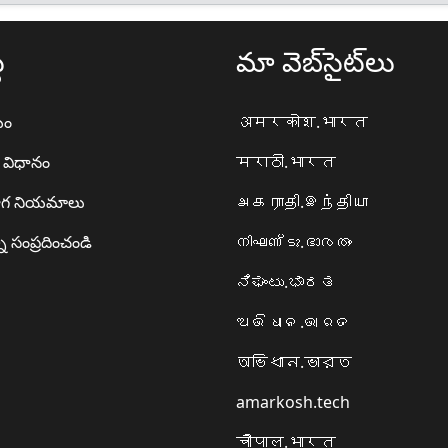
థ
మా వెబ్‌సైట్‌లు
యం
अमरकोश.भारत
ా విధానం
मराठी.भारत
గ నియమాలు
அகராதி.இந்தியா
ి సంప్రదించండి
നിഘണ്ടു.ഭാരതം
ನಿಘಂಟು.ಭಾರತ
ଅଭିଧାନ.ଭାରତ
অভিধান.ভারত
amarkosh.tech
चौपाल.भारत