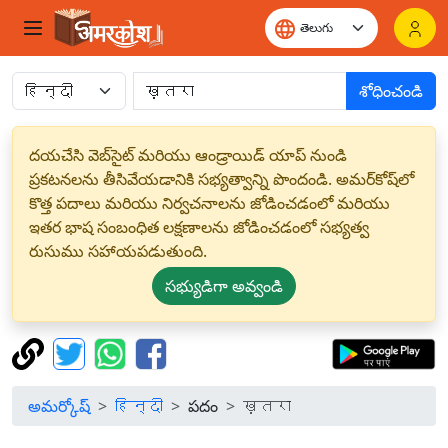
శోధించండి
దయచేసి వెబ్‌సైట్ మరియు ఆండ్రాయిడ్ యాప్ నుండి
ప్రకటనలను తీసివేయడానికి సభ్యత్వాన్ని పొందండి. అమర్‌కోష్‌లో
కొత్త పదాలు మరియు నిర్వచనాలను జోడించడంలో మరియు
ఇతర భాష సంబంధిత లక్షణాలను జోడించడంలో సభ్యత్వ
రుసుము సహాయపడుతుంది.
సభ్యుడిగా అవ్వండి
అమర్కోష్
हिन्दी
పదం
ख़तरा