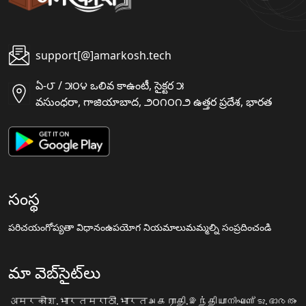
support[@]amarkosh.tech
ఏ-౮ / ౫౦౪ ఒలివ కాఉంటీ, సైక్టర ౫
వసుంధరా, గాజియాబాద, ౨౦౧౦౧౨ ఉత్తర ప్రదేశ, భారత
సంస్థ
పరిచయం
గోప్యతా విధానం
ఉపయోగ నియమాలు
మమ్మల్ని సంప్రదించండి
మా వెబ్‌సైట్‌లు
अमरकोश.भारत
मराठी.भारत
அகராதி.இந்தியா
നിഘണ്ടു.ഭാരതം