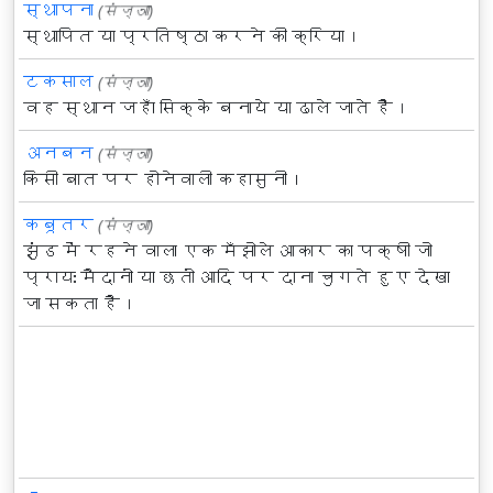
स्थापना
(संज्ञा)
स्थापित या प्रतिष्ठा करने की क्रिया।
टकसाल
(संज्ञा)
वह स्थान जहाँ सिक्के बनाये या ढाले जाते हैं।
अनबन
(संज्ञा)
किसी बात पर होनेवाली कहासुनी।
कबूतर
(संज्ञा)
झुंड में रहने वाला एक मँझोले आकार का पक्षी जो
प्रायः मैदानों या छतों आदि पर दाना चुगते हुए देखा
जा सकता है।