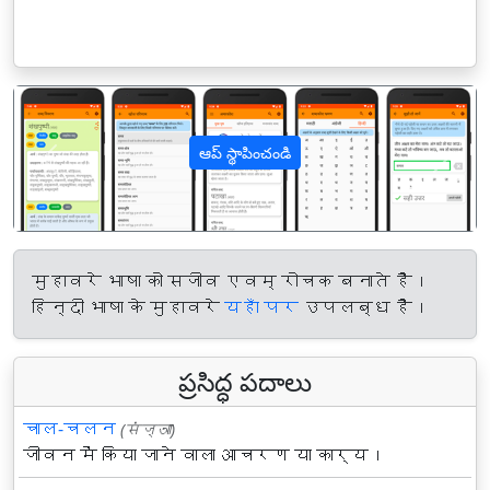
ఆప్ స్థాపించండి
पिछला
अगल
मुहावरे भाषा को सजीव एवम् रोचक बनाते हैं।
हिन्दी भाषा के मुहावरे
यहाँ पर
उपलब्ध हैं।
ప్రసిద్ధ పదాలు
चाल-चलन
(संज्ञा)
जीवन में किया जाने वाला आचरण या कार्य।