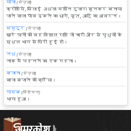
मोजा
(संज्ञा)
क्रोशिये, सिलाई अथवा मशीन द्वारा बुनकर बनाया
जाने वाला पाँव ढकने का धागे, सूत, आदि का आवरण।
समुद्र
(संज्ञा)
खारे पानी की वह विशाल राशि जो चारों ओर से पृथ्वी के
स्थल भाग से घिरी हुई हो।
नथ
(संज्ञा)
नाक में पहनने का एक गहना।
बजाना
(संज्ञा)
बाजा बजाने की क्रिया।
गायब
(विशेषण)
भागा हुआ।