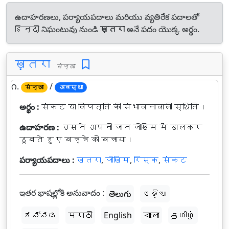
ఉదాహరణలు, పర్యాయపదాలు మరియు వ్యతిరేక పదాలతో
हिन्दी నిఘంటువు నుండి
ख़तरा
అనే పదం యొక్క అర్థం.
ख़तरा
संज्ञा
౧.
/
संज्ञा
अवस्था
అర్థం :
संकट या विपत्ति की संभावनावाली स्थिति।
ఉదాహరణ :
उसने अपनी जान जोखिम में डालकर
डूबते हुए बच्चे को बचाया।
పర్యాయపదాలు :
खतरा
,
जोखिम
,
रिस्क
,
संकट
ఇతర భాషల్లోకి అనువాదం :
తెలుగు
ଓଡ଼ିଆ
ಕನ್ನಡ
मराठी
English
বাংলা
தமிழ்