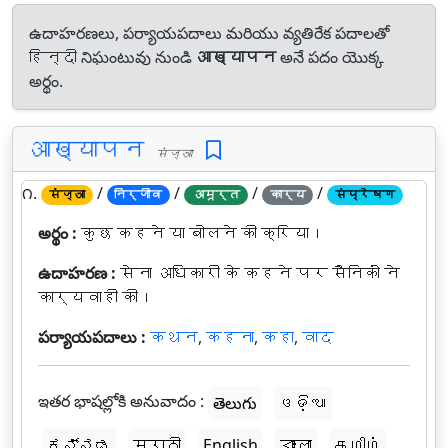
ఉదాహరణలు, పర్యాయపదాలు మరియు వ్యతిరేక పదాలతో
हिन्दी నిఘంటువు నుండి
आख्यापन
అనే పదం యొక్క
అర్థం.
आख्यापन
संज्ञा
౧.
/
/
/
/
संज्ञा
निर्जीव
अमूर्त
कार्य
संप्रेषण
అర్థం :
कुछ कहने या बोलने की क्रिया।
ఉదాహరణ :
सेना अधिकारी के कहने पर सैनिकों ने
कार्यवाही की।
పర్యాయపదాలు :
कथन
,
कहना
,
कहा
,
वाद
ఇతర భాషల్లోకి అనువాదం :
తెలుగు
ଓଡ଼ିଆ
ಕನ್ನಡ
मराठी
English
বাংলা
தமிழ்