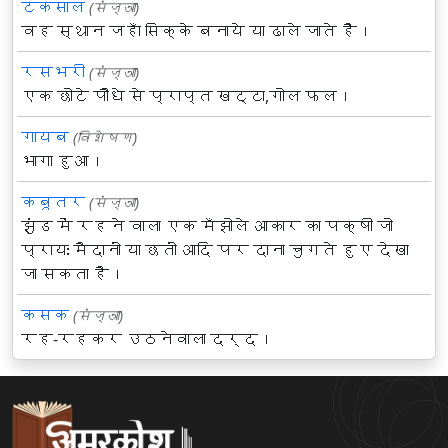
टकसाल
(संज्ञा)
वह स्थान जहाँ सिक्के बनाये या ढाले जाते हैं।
रसभरी
(संज्ञा)
एक छोटे पौधे से प्राप्त खट्टा,गोल फल।
गायब
(विशेषण)
भागा हुआ।
कबूतर
(संज्ञा)
झुंड में रहने वाला एक मँझोले आकार का पक्षी जो
प्रायः मैदानों या छतों आदि पर दाना चुगते हुए देखा
जा सकता है।
कसक
(संज्ञा)
रह-रहकर उठनेवाला दर्द।