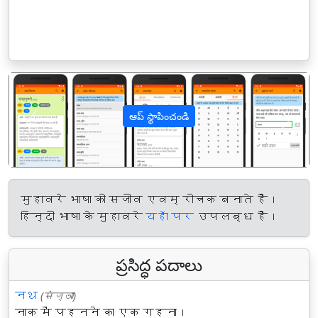
ఆప్ స్థాపించండి
पिछला
अगल
मुहावरे भाषा को सजीव एवम् रोचक बनाते हैं।
हिन्दी भाषा के मुहावरे
यहाँ पर
उपलब्ध हैं।
ప్రసిద్ధ పదాలు
नथ
(संज्ञा)
नाक में पहनने का एक गहना।