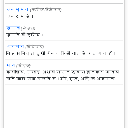
अकस्मात
(क्रिया-विशेषण)
एकदम से।
घूमना
(संज्ञा)
घूमने की क्रिया।
अनमना
(विशेषण)
जिसका चित्त दुखी होकर किसी बात से हट गया हो।
मोजा
(संज्ञा)
क्रोशिये, सिलाई अथवा मशीन द्वारा बुनकर बनाया
जाने वाला पाँव ढकने का धागे, सूत, आदि का आवरण।