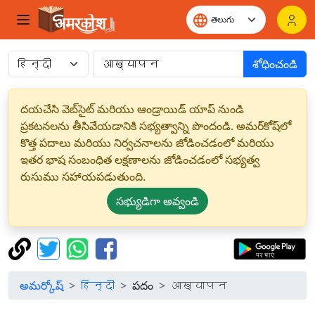
శోధించండి
దయచేసి వెబ్‌సైట్ మరియు ఆండ్రాయిడ్ యాప్ నుండి
ప్రకటనలను తీసివేయడానికి సభ్యత్వాన్ని పొందండి. అమర్‌కోష్‌లో
కొత్త పదాలు మరియు నిర్వచనాలను జోడించడంలో మరియు
ఇతర భాష సంబంధిత లక్షణాలను జోడించడంలో సభ్యత్వ
రుసుము సహాయపడుతుంది.
సభ్యుడిగా అవ్వండి
అమర్కోష్
हिन्दी
పదం
आख्यापन