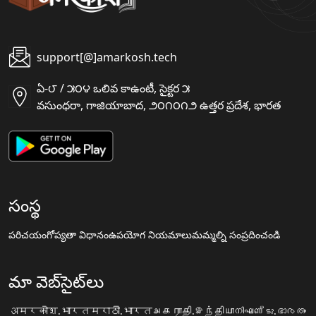
support[@]amarkosh.tech
ఏ-౮ / ౫౦౪ ఒలివ కాఉంటీ, సైక్టర ౫
వసుంధరా, గాజియాబాద, ౨౦౧౦౧౨ ఉత్తర ప్రదేశ, భారత
సంస్థ
పరిచయం
గోప్యతా విధానం
ఉపయోగ నియమాలు
మమ్మల్ని సంప్రదించండి
మా వెబ్‌సైట్‌లు
अमरकोश.भारत
मराठी.भारत
அகராதி.இந்தியா
നിഘണ്ടു.ഭാരതം