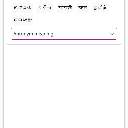
ಕನ್ನಡ
ଓଡ଼ିଆ
मराठी
বাংলা
தமிழ்
മലയാളം
Antonym meaning