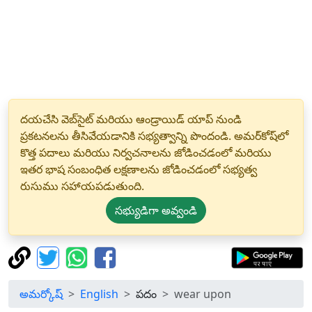
దయచేసి వెబ్‌సైట్ మరియు ఆండ్రాయిడ్ యాప్ నుండి
ప్రకటనలను తీసివేయడానికి సభ్యత్వాన్ని పొందండి. అమర్‌కోష్‌లో
కొత్త పదాలు మరియు నిర్వచనాలను జోడించడంలో మరియు
ఇతర భాష సంబంధిత లక్షణాలను జోడించడంలో సభ్యత్వ
రుసుము సహాయపడుతుంది.
సభ్యుడిగా అవ్వండి
అమర్కోష్
English
పదం
wear upon