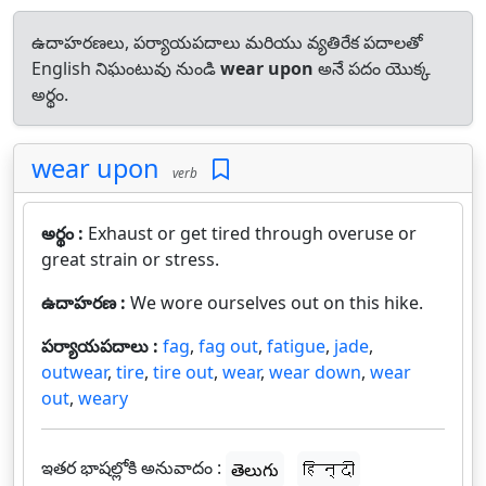
ఉదాహరణలు, పర్యాయపదాలు మరియు వ్యతిరేక పదాలతో
English నిఘంటువు నుండి
wear upon
అనే పదం యొక్క
అర్థం.
wear upon
verb
అర్థం :
Exhaust or get tired through overuse or
great strain or stress.
ఉదాహరణ :
We wore ourselves out on this hike.
పర్యాయపదాలు :
fag
,
fag out
,
fatigue
,
jade
,
outwear
,
tire
,
tire out
,
wear
,
wear down
,
wear
out
,
weary
ఇతర భాషల్లోకి అనువాదం :
తెలుగు
हिन्दी