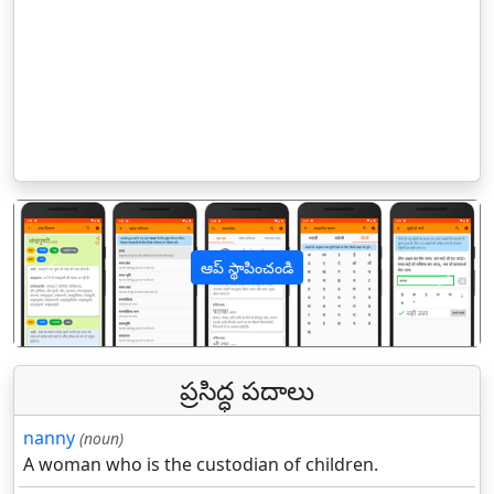
ఆప్ స్థాపించండి
पिछला
अगल
ప్రసిద్ధ పదాలు
nanny
(noun)
A woman who is the custodian of children.