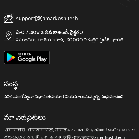
support[@]amarkosh.tech
ఏ-౮ / ౫౦౪ ఒలివ కాఉంటీ, సైక్టర ౫
వసుంధరా, గాజియాబాద, ౨౦౧౦౧౨ ఉత్తర ప్రదేశ, భారత
సంస్థ
పరిచయం
గోప్యతా విధానం
ఉపయోగ నియమాలు
మమ్మల్ని సంప్రదించండి
మా వెబ్‌సైట్‌లు
अमरकोश.भारत
मराठी.भारत
அகராதி.இந்தியா
നിഘണ്ടു.ഭാരതം
ನಿಘಂಟು.ಭಾರತ
ଅଭିଧାନ.ଭାରତ
অভিধান.ভারত
amarkosh.tech