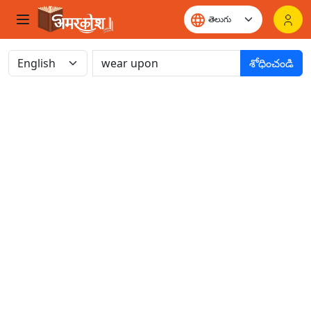
శోధించండి