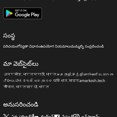
సంస్థ
పరిచయం
గోప్యతా విధానం
ఉపయోగ నియమాలు
మమ్మల్ని సంప్రదించండి
మా వెబ్‌సైట్‌లు
अमरकोश.भारत
मराठी.भारत
அகராதி.இந்தியா
നിഘണ്ടു.ഭാരതം
ನಿಘಂಟು.ಭಾರತ
ଅଭିଧାନ.ଭାରତ
অভিধান.ভারত
amarkosh.tech
चौपाल.भारत
सारथी.भारत
అనుసరించండి
ఏక్స (ట్విట్టర్)
లింక్డ్ఇన్
ఫేస్బుక్
ఇన్‌స్టాగ్రామ్