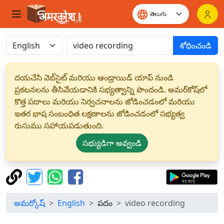
శోధించండి
దయచేసి వెబ్‌సైట్ మరియు ఆండ్రాయిడ్ యాప్ నుండి
ప్రకటనలను తీసివేయడానికి సభ్యత్వాన్ని పొందండి. అమర్‌కోష్‌లో
కొత్త పదాలు మరియు నిర్వచనాలను జోడించడంలో మరియు
ఇతర భాష సంబంధిత లక్షణాలను జోడించడంలో సభ్యత్వ
రుసుము సహాయపడుతుంది.
సభ్యుడిగా అవ్వండి
అమర్కోష్
English
పదం
video recording