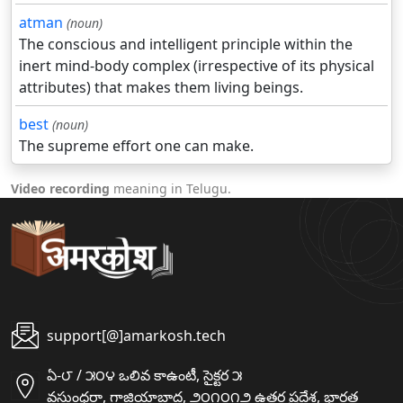
atman
(noun)
The conscious and intelligent principle within the
inert mind-body complex (irrespective of its physical
attributes) that makes them living beings.
best
(noun)
The supreme effort one can make.
Video recording
meaning in Telugu.
support[@]amarkosh.tech
ఏ-౮ / ౫౦౪ ఒలివ కాఉంటీ, సైక్టర ౫
వసుంధరా, గాజియాబాద, ౨౦౧౦౧౨ ఉత్తర ప్రదేశ, భారత