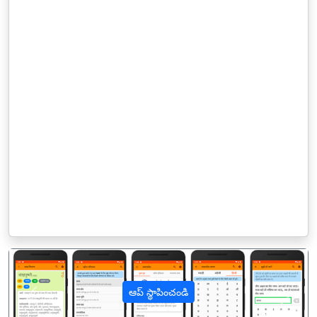
ఆప్ స్థాపించండి
पिछला
अगल