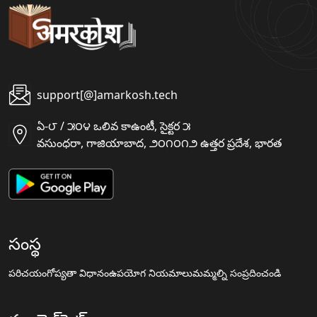
support[@]amarkosh.tech
ఏ-౮ / ౫౦౪ ఒలివ కాఉంటీ, సైక్టర ౫
వసుంధరా, గాజియాబాద, ౨౦౧౦౧౨ ఉత్తర ప్రదేశ, భారత
సంస్థ
పరిచయం
గోప్యతా విధానం
ఉపయోగ నియమాలు
మమ్మల్ని సంప్రదించండి