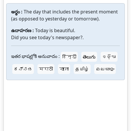
అర్థం :
The day that includes the present moment
(as opposed to yesterday or tomorrow).
ఉదాహరణ :
Today is beautiful.
Did you see today's newspaper?.
ఇతర భాషల్లోకి అనువాదం :
हिन्दी
తెలుగు
ଓଡ଼ିଆ
ಕನ್ನಡ
मराठी
বাংলা
தமிழ்
മലയാളം