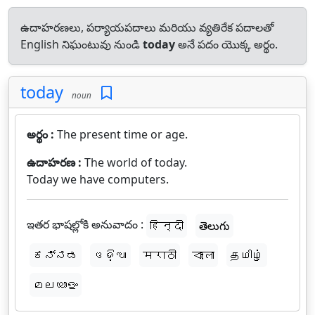
ఉదాహరణలు, పర్యాయపదాలు మరియు వ్యతిరేక పదాలతో
English నిఘంటువు నుండి
today
అనే పదం యొక్క అర్థం.
today
noun
అర్థం :
The present time or age.
ఉదాహరణ :
The world of today.
Today we have computers.
ఇతర భాషల్లోకి అనువాదం :
हिन्दी
తెలుగు
ಕನ್ನಡ
ଓଡ଼ିଆ
मराठी
বাংলা
தமிழ்
മലയാളം