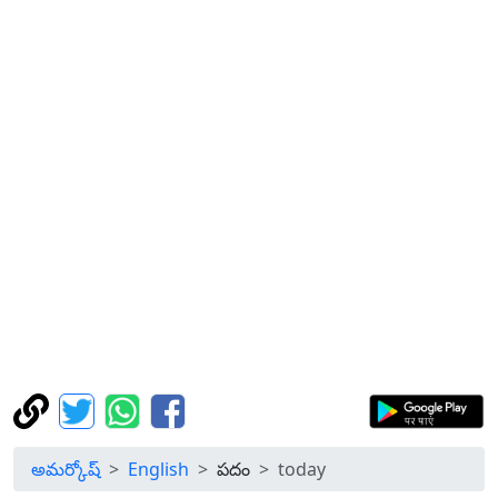
అమర్కోష్
English
పదం
today