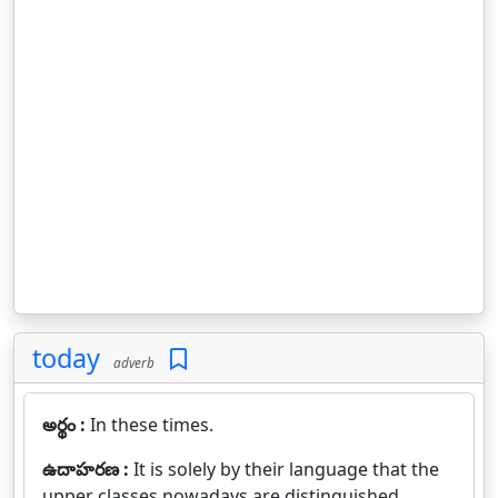
today
adverb
అర్థం :
In these times.
ఉదాహరణ :
It is solely by their language that the
upper classes nowadays are distinguished.