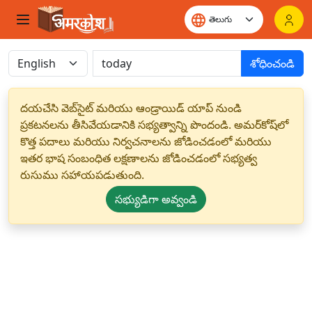
శోధించండి
దయచేసి వెబ్‌సైట్ మరియు ఆండ్రాయిడ్ యాప్ నుండి
ప్రకటనలను తీసివేయడానికి సభ్యత్వాన్ని పొందండి. అమర్‌కోష్‌లో
కొత్త పదాలు మరియు నిర్వచనాలను జోడించడంలో మరియు
ఇతర భాష సంబంధిత లక్షణాలను జోడించడంలో సభ్యత్వ
రుసుము సహాయపడుతుంది.
సభ్యుడిగా అవ్వండి