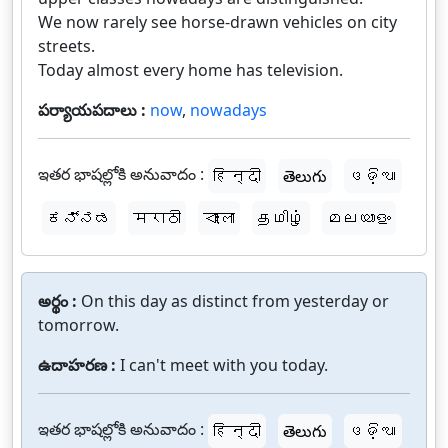
We now rarely see horse-drawn vehicles on city
streets.
Today almost every home has television.
పర్యాయపదాలు :
now
,
nowadays
ఇతర భాషల్లోకి అనువాదం :
हिन्दी
తెలుగు
ଓଡ଼ିଆ
ಕನ್ನಡ
मराठी
বাংলা
தமிழ்
മലയാളം
అర్థం :
On this day as distinct from yesterday or
tomorrow.
ఉదాహరణ :
I can't meet with you today.
ఇతర భాషల్లోకి అనువాదం :
हिन्दी
తెలుగు
ଓଡ଼ିଆ