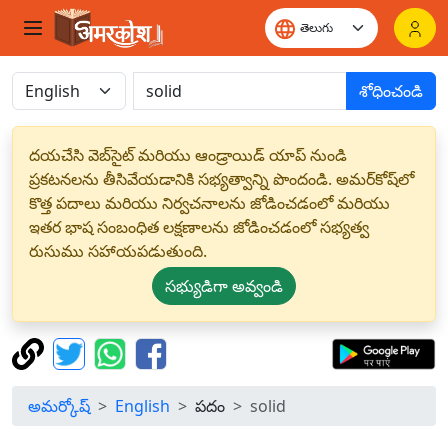
శోధించండి
దయచేసి వెబ్‌సైట్ మరియు ఆండ్రాయిడ్ యాప్ నుండి
ప్రకటనలను తీసివేయడానికి సభ్యత్వాన్ని పొందండి. అమర్‌కోష్‌లో
కొత్త పదాలు మరియు నిర్వచనాలను జోడించడంలో మరియు
ఇతర భాష సంబంధిత లక్షణాలను జోడించడంలో సభ్యత్వ
రుసుము సహాయపడుతుంది.
సభ్యుడిగా అవ్వండి
అమర్కోష్
English
పదం
solid