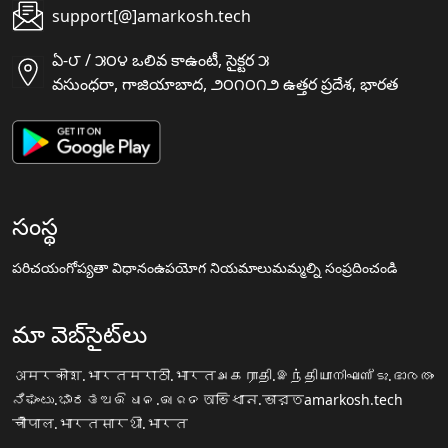
support[@]amarkosh.tech
ఏ-౮ / ౫౦౪ ఒలివ కాఉంటీ, సైక్టర ౫
వసుంధరా, గాజియాబాద, ౨౦౧౦౧౨ ఉత్తర ప్రదేశ, భారత
సంస్థ
పరిచయం
గోప్యతా విధానం
ఉపయోగ నియమాలు
మమ్మల్ని సంప్రదించండి
మా వెబ్‌సైట్‌లు
अमरकोश.भारत
मराठी.भारत
அகராதி.இந்தியா
നിഘണ്ടു.ഭാരതം
ನಿಘಂಟು.ಭಾರತ
ଅଭିଧାନ.ଭାରତ
অভিধান.ভারত
amarkosh.tech
चौपाल.भारत
सारथी.भारत