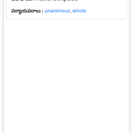
పర్యాయపదాలు :
unanimous
,
whole