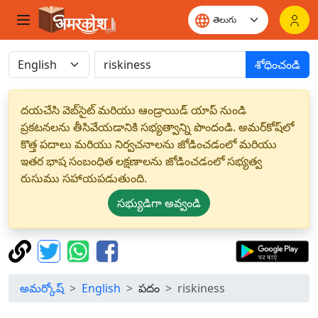
శోధించండి
దయచేసి వెబ్‌సైట్ మరియు ఆండ్రాయిడ్ యాప్ నుండి
ప్రకటనలను తీసివేయడానికి సభ్యత్వాన్ని పొందండి. అమర్‌కోష్‌లో
కొత్త పదాలు మరియు నిర్వచనాలను జోడించడంలో మరియు
ఇతర భాష సంబంధిత లక్షణాలను జోడించడంలో సభ్యత్వ
రుసుము సహాయపడుతుంది.
సభ్యుడిగా అవ్వండి
అమర్కోష్
English
పదం
riskiness