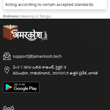
Acting according to certain accepted standards.
Riskiness
meaning in Telugu.
support[@]amarkosh.tech
ఏ-౮ / ౫౦౪ ఒలివ కాఉంటీ, సైక్టర ౫
వసుంధరా, గాజియాబాద, ౨౦౧౦౧౨ ఉత్తర ప్రదేశ, భారత
సంస్థ