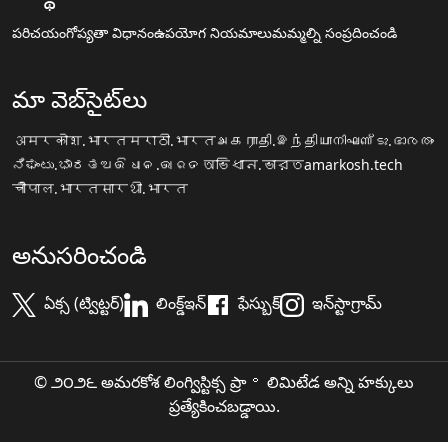
పరిచయం
గోప్యతా విధానం
ఉపయోగ నియమాలు
మమ్మల్ని సంప్రదించండి
మా వెబ్‌సైట్‌లు
अमरकोश.भारत
मराठी.भारत
அகராதி.இந்தியா
നിഘണ്ടു.ഭാരതം
ನಿಘಂಟು.ಭಾರತ
ଅଭିଧାନ.ଭାରତ
অভিধান.ভারত
amarkosh.tech
चौपाल.भारत
सारथी.भारत
అనుసరించండి
ఏక్స (ట్విట్టర్)
లింక్డ్ఇన్
ఫేస్బుక్
ఇన్‌స్టాగ్రామ్
© ౨౦౨౬ అమరకోశ లింగ్విస్టిక్స ప్రా॰ లిమిటేడ అన్ని హక్కులు
ప్రత్యేకించబడ్డాయి.