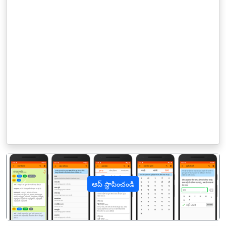
ఆప్ స్థాపించండి
पिछला
अगल