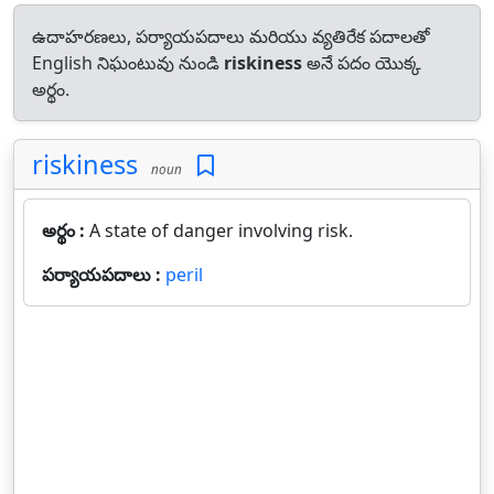
ఉదాహరణలు, పర్యాయపదాలు మరియు వ్యతిరేక పదాలతో
English నిఘంటువు నుండి
riskiness
అనే పదం యొక్క
అర్థం.
riskiness
noun
అర్థం :
A state of danger involving risk.
పర్యాయపదాలు :
peril