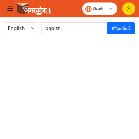
శోధించండి