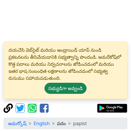
దయచేసి వెబ్‌సైట్ మరియు ఆండ్రాయిడ్ యాప్ నుండి
ప్రకటనలను తీసివేయడానికి సభ్యత్వాన్ని పొందండి. అమర్‌కోష్‌లో
కొత్త పదాలు మరియు నిర్వచనాలను జోడించడంలో మరియు
ఇతర భాష సంబంధిత లక్షణాలను జోడించడంలో సభ్యత్వ
రుసుము సహాయపడుతుంది.
సభ్యుడిగా అవ్వండి
అమర్కోష్
English
పదం
papist