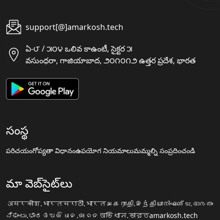
support[@]amarkosh.tech
ఏ-౮ / ౫౦౪ ఒలివ కాఉంటీ, సైక్టర ౫
వసుంధరా, గాజియాబాద, ౨౦౧౦౧౨ ఉత్తర ప్రదేశ, భారత
సంస్థ
పరిచయం
గోప్యతా విధానం
ఉపయోగ నియమాలు
మమ్మల్ని సంప్రదించండి
మా వెబ్‌సైట్‌లు
अमरकोश.भारत
मराठी.भारत
அகராதி.இந்தியா
നിഘണ്ടു.ഭാരതം
ನಿಘಂಟು.ಭಾರತ
ଅଭିଧାନ.ଭାରତ
অভিধান.ভারত
amarkosh.tech