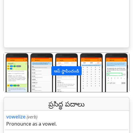
ఆప్ స్థాపించండి
पिछला
अगल
ప్రసిద్ధ పదాలు
vowelize
(verb)
Pronounce as a vowel.