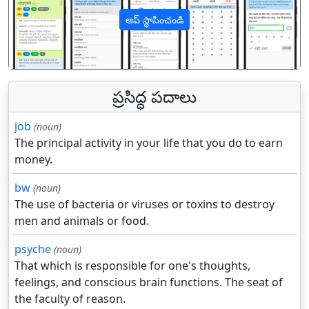
ఆప్ స్థాపించండి
पिछला
अगल
ప్రసిద్ధ పదాలు
job
(noun)
The principal activity in your life that you do to earn
money.
bw
(noun)
The use of bacteria or viruses or toxins to destroy
men and animals or food.
psyche
(noun)
That which is responsible for one's thoughts,
feelings, and conscious brain functions. The seat of
the faculty of reason.