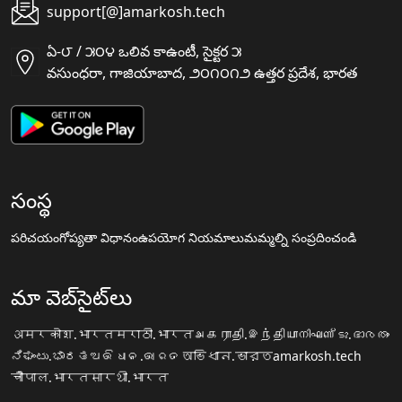
support[@]amarkosh.tech
ఏ-౮ / ౫౦౪ ఒలివ కాఉంటీ, సైక్టర ౫
వసుంధరా, గాజియాబాద, ౨౦౧౦౧౨ ఉత్తర ప్రదేశ, భారత
సంస్థ
పరిచయం
గోప్యతా విధానం
ఉపయోగ నియమాలు
మమ్మల్ని సంప్రదించండి
మా వెబ్‌సైట్‌లు
अमरकोश.भारत
मराठी.भारत
அகராதி.இந்தியா
നിഘണ്ടു.ഭാരതം
ನಿಘಂಟು.ಭಾರತ
ଅଭିଧାନ.ଭାରତ
অভিধান.ভারত
amarkosh.tech
चौपाल.भारत
सारथी.भारत