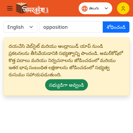
శోధించండి
దయచేసి వెబ్‌సైట్ మరియు ఆండ్రాయిడ్ యాప్ నుండి
ప్రకటనలను తీసివేయడానికి సభ్యత్వాన్ని పొందండి. అమర్‌కోష్‌లో
కొత్త పదాలు మరియు నిర్వచనాలను జోడించడంలో మరియు
ఇతర భాష సంబంధిత లక్షణాలను జోడించడంలో సభ్యత్వ
రుసుము సహాయపడుతుంది.
సభ్యుడిగా అవ్వండి