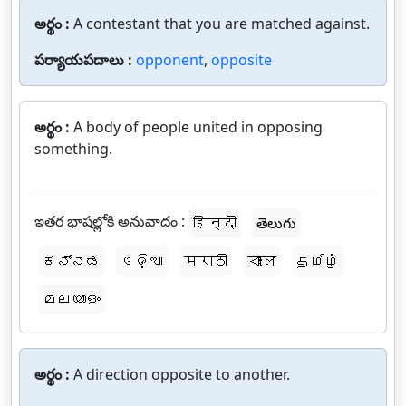
అర్థం :
A contestant that you are matched against.
పర్యాయపదాలు :
opponent
,
opposite
అర్థం :
A body of people united in opposing
something.
ఇతర భాషల్లోకి అనువాదం :
हिन्दी
తెలుగు
ಕನ್ನಡ
ଓଡ଼ିଆ
मराठी
বাংলা
தமிழ்
മലയാളം
అర్థం :
A direction opposite to another.