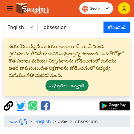
శోధించండి
దయచేసి వెబ్‌సైట్ మరియు ఆండ్రాయిడ్ యాప్ నుండి
ప్రకటనలను తీసివేయడానికి సభ్యత్వాన్ని పొందండి. అమర్‌కోష్‌లో
కొత్త పదాలు మరియు నిర్వచనాలను జోడించడంలో మరియు
ఇతర భాష సంబంధిత లక్షణాలను జోడించడంలో సభ్యత్వ
రుసుము సహాయపడుతుంది.
సభ్యుడిగా అవ్వండి
అమర్కోష్
English
పదం
obsession