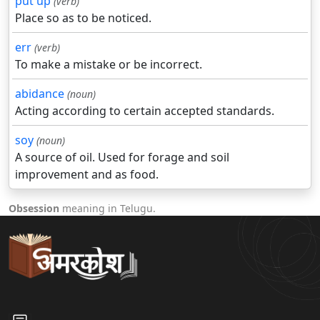
put up
(verb)
Place so as to be noticed.
err
(verb)
To make a mistake or be incorrect.
abidance
(noun)
Acting according to certain accepted standards.
soy
(noun)
A source of oil. Used for forage and soil
improvement and as food.
Obsession
meaning in Telugu.