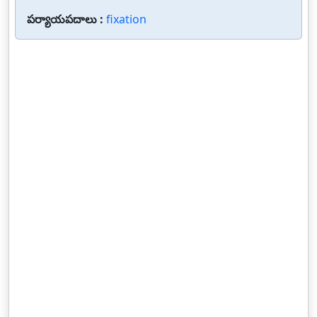
పర్యాయపదాలు :
fixation