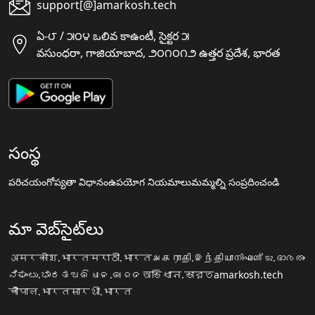
support[@]amarkosh.tech
ఏ-౮ / ౫౦౪ ఒలివ కాఉంటీ, సైక్టర ౫
వసుంధరా, గాజియాబాద, ౨౦౧౦౧౨ ఉత్తర ప్రదేశ, భారత
సంస్థ
పరిచయం
గోప్యతా విధానం
ఉపయోగ నియమాలు
మమ్మల్ని సంప్రదించండి
మా వెబ్‌సైట్‌లు
अमरकोश.भारत
मराठी.भारत
அகராதி.இந்தியா
നിഘണ്ടു.ഭാരതം
ನಿಘಂಟು.ಭಾರತ
ଅଭିଧାନ.ଭାରତ
অভিধান.ভারত
amarkosh.tech
चौपाल.भारत
सारथी.भारत