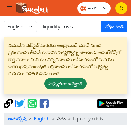
శోధించండి
దయచేసి వెబ్‌సైట్ మరియు ఆండ్రాయిడ్ యాప్ నుండి
ప్రకటనలను తీసివేయడానికి సభ్యత్వాన్ని పొందండి. అమర్‌కోష్‌లో
కొత్త పదాలు మరియు నిర్వచనాలను జోడించడంలో మరియు
ఇతర భాష సంబంధిత లక్షణాలను జోడించడంలో సభ్యత్వ
రుసుము సహాయపడుతుంది.
సభ్యుడిగా అవ్వండి
అమర్కోష్
English
పదం
liquidity crisis