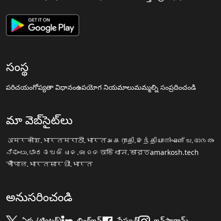
సంస్థ
పరిచయం
గోప్యతా విధానం
ఉపయోగ నియమాలు
మమ్మల్ని సంప్రదించండి
మా వెబ్‌సైట్‌లు
अमरकोश.भारत
मराठी.भारत
அகராதி.இந்தியா
നിഘണ്ടു.ഭാരതം
ನಿಘಂಟು.ಭಾರತ
ଅଭିଧାନ.ଭାରତ
অভিধান.ভারত
amarkosh.tech
चौपाल.भारत
सारथी.भारत
అనుసరించండి
ఏక్స (ట్విట్టర్)
లింక్డ్ఇన్
ఫేస్బుక్
ఇన్‌స్టాగ్రామ్