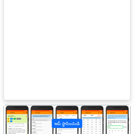
ఆప్ స్థాపించండి
पिछला
अगल