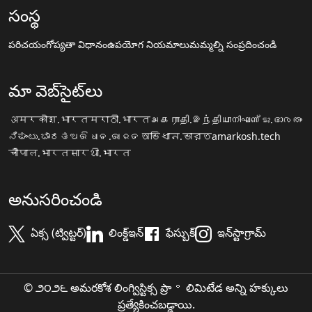
సంస్థ
పరిచయం
గోప్యతా విధానం
ఉపయోగ నియమాలు
మమ్మల్ని సంప్రదించండి
మా వెబ్‌సైట్‌లు
अमरकोश.भारत
मराठी.भारत
அகராதி.இந்தியா
നിഘണ്ടു.ഭാരതം
ನಿಘಂಟು.ಭಾರತ
ଅଭିଧାନ.ଭାରତ
অভিধান.ভারত
amarkosh.tech
चौपाल.भारत
सारथी.भारत
అనుసరించండి
ఏక్స (ట్విట్టర్)
లింక్డ్ఇన్
ఫేస్బుక్
ఇన్‌స్టాగ్రామ్
© ౨౦౨౬ అమరకోశ లింగ్విస్టిక్స ప్రా॰ లిమిటేడ అన్ని హక్కులు
ప్రత్యేకించబడ్డాయి.