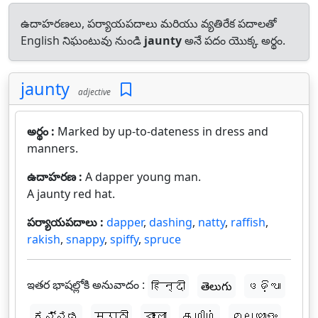
ఉదాహరణలు, పర్యాయపదాలు మరియు వ్యతిరేక పదాలతో
English నిఘంటువు నుండి
jaunty
అనే పదం యొక్క అర్థం.
jaunty
adjective
అర్థం :
Marked by up-to-dateness in dress and
manners.
ఉదాహరణ :
A dapper young man.
A jaunty red hat.
పర్యాయపదాలు :
dapper
,
dashing
,
natty
,
raffish
,
rakish
,
snappy
,
spiffy
,
spruce
ఇతర భాషల్లోకి అనువాదం :
हिन्दी
తెలుగు
ଓଡ଼ିଆ
ಕನ್ನಡ
मराठी
বাংলা
தமிழ்
മലയാളം