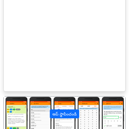
ఆప్ స్థాపించండి
पिछला
अगल