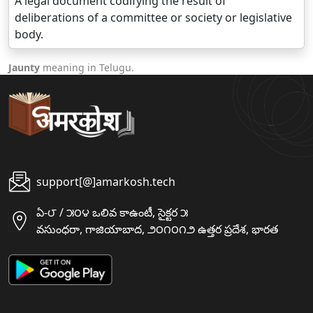
A legal document codifying the result of
deliberations of a committee or society or legislative
body.
Jaunty
meaning in Telugu.
support[@]amarkosh.tech
ఏ-౮ / ౫౦౪ ఒలివ కాఉంటీ, సైక్టర ౫
వసుంధరా, గాజియాబాద, ౨౦౧౦౧౨ ఉత్తర ప్రదేశ, భారత