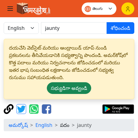
శోధించండి
దయచేసి వెబ్‌సైట్ మరియు ఆండ్రాయిడ్ యాప్ నుండి
ప్రకటనలను తీసివేయడానికి సభ్యత్వాన్ని పొందండి. అమర్‌కోష్‌లో
కొత్త పదాలు మరియు నిర్వచనాలను జోడించడంలో మరియు
ఇతర భాష సంబంధిత లక్షణాలను జోడించడంలో సభ్యత్వ
రుసుము సహాయపడుతుంది.
సభ్యుడిగా అవ్వండి
అమర్కోష్
English
పదం
jaunty