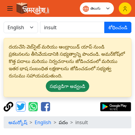
శోధించండి
దయచేసి వెబ్‌సైట్ మరియు ఆండ్రాయిడ్ యాప్ నుండి
ప్రకటనలను తీసివేయడానికి సభ్యత్వాన్ని పొందండి. అమర్‌కోష్‌లో
కొత్త పదాలు మరియు నిర్వచనాలను జోడించడంలో మరియు
ఇతర భాష సంబంధిత లక్షణాలను జోడించడంలో సభ్యత్వ
రుసుము సహాయపడుతుంది.
సభ్యుడిగా అవ్వండి
అమర్కోష్
English
పదం
insult