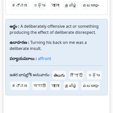
ಕನ್ನಡ
ଓଡ଼ିଆ
বাংলা
தமிழ்
മലയാളം
అర్థం :
A deliberately offensive act or something
producing the effect of deliberate disrespect.
ఉదాహరణ :
Turning his back on me was a
deliberate insult.
పర్యాయపదాలు :
affront
ఇతర భాషల్లోకి అనువాదం :
తెలుగు
हिन्दी
ଓଡ଼ିଆ
ಕನ್ನಡ
मराठी
বাংলা
தமிழ்
മലയാളം