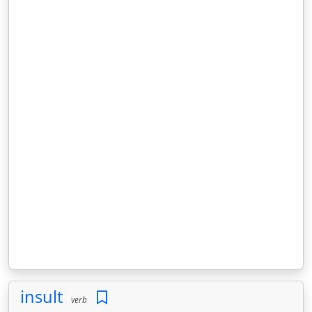
insult
verb