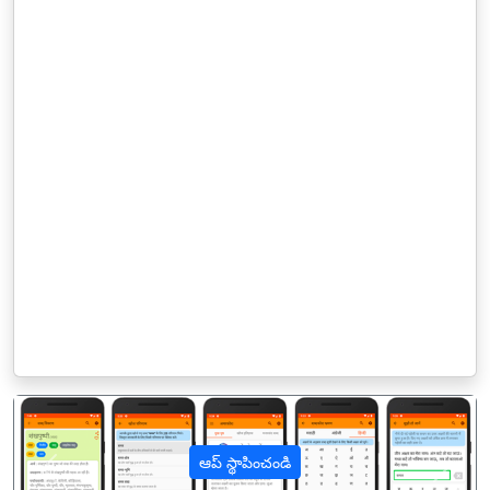
ఆప్ స్థాపించండి
पिछला
अगल