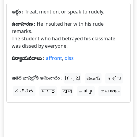
అర్థం :
Treat, mention, or speak to rudely.
ఉదాహరణ :
He insulted her with his rude
remarks.
The student who had betrayed his classmate
was dissed by everyone.
పర్యాయపదాలు :
affront
,
diss
ఇతర భాషల్లోకి అనువాదం :
हिन्दी
తెలుగు
ଓଡ଼ିଆ
ಕನ್ನಡ
मराठी
বাংলা
தமிழ்
മലയാളം