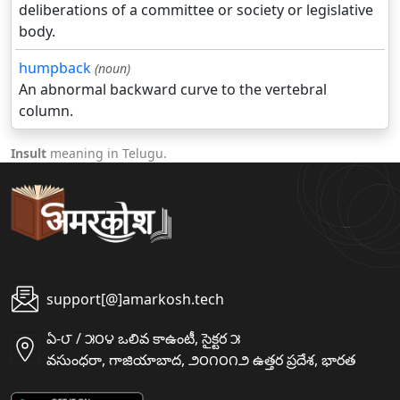
deliberations of a committee or society or legislative
body.
humpback
(noun)
An abnormal backward curve to the vertebral
column.
Insult
meaning in Telugu.
support[@]amarkosh.tech
ఏ-౮ / ౫౦౪ ఒలివ కాఉంటీ, సైక్టర ౫
వసుంధరా, గాజియాబాద, ౨౦౧౦౧౨ ఉత్తర ప్రదేశ, భారత