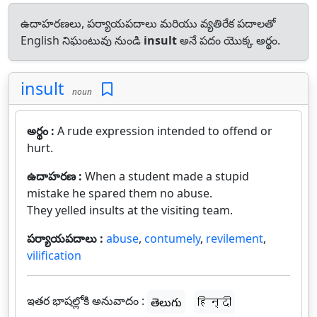
ఉదాహరణలు, పర్యాయపదాలు మరియు వ్యతిరేక పదాలతో
English నిఘంటువు నుండి
insult
అనే పదం యొక్క అర్థం.
insult
noun
అర్థం :
A rude expression intended to offend or
hurt.
ఉదాహరణ :
When a student made a stupid
mistake he spared them no abuse.
They yelled insults at the visiting team.
పర్యాయపదాలు :
abuse
,
contumely
,
revilement
,
vilification
ఇతర భాషల్లోకి అనువాదం :
తెలుగు
हिन्दी