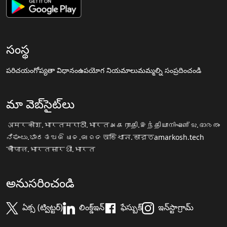
సంస్థ
పరిచయం
గోప్యతా విధానం
ఉపయోగ నియమాలు
మమ్మల్ని సంప్రదించండి
మా వెబ్‌సైట్‌లు
अमरकोश.भारत
मराठी.भारत
அகராதி.இந்தியா
നിഘണ്ടു.ഭാരതം
ನಿಘಂಟು.ಭಾರತ
ଅଭିଧାନ.ଭାରତ
অভিধান.ভারত
amarkosh.tech
चौपाल.भारत
सारथी.भारत
అనుసరించండి
ఏక్స (ట్విట్టర్)
లింక్డ్ఇన్
ఫేస్బుక్
ఇన్‌స్టాగ్రామ్