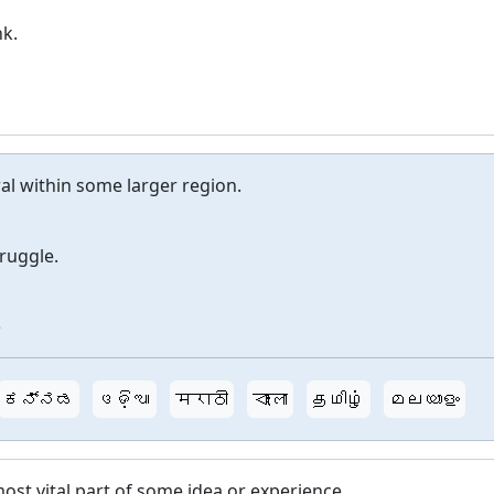
nk.
al within some larger region.
truggle.
e
ಕನ್ನಡ
ଓଡ଼ିଆ
मराठी
বাংলা
தமிழ்
മലയാളം
ost vital part of some idea or experience.