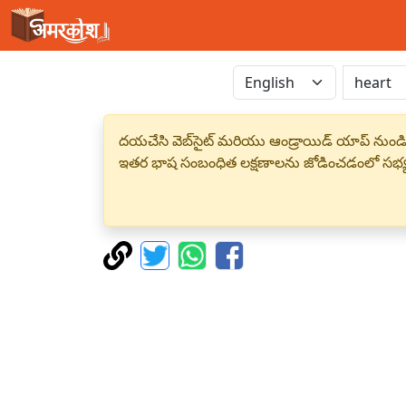
దయచేసి వెబ్‌సైట్ మరియు ఆండ్రాయిడ్ యాప్ నుండి
ఇతర భాష సంబంధిత లక్షణాలను జోడించడంలో సభ