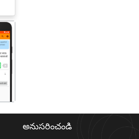
गला
అనుసరించండి