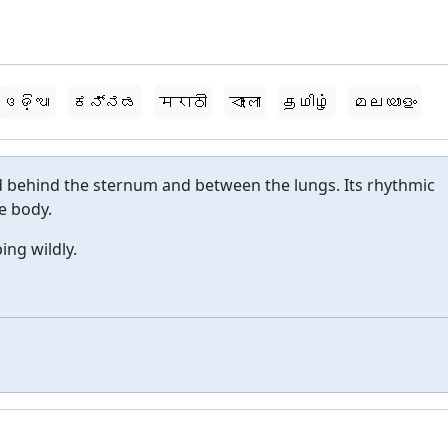
ଓଡ଼ିଆ
ಕನ್ನಡ
मराठी
বাংলা
தமிழ்
മലയാളം
 behind the sternum and between the lungs. Its rhythmic
e body.
ing wildly.