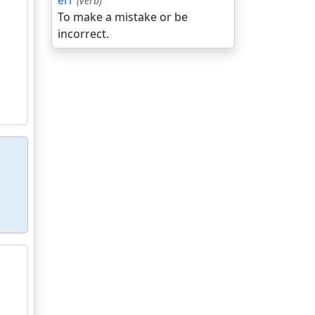
err
(verb)
To make a mistake or be
incorrect.