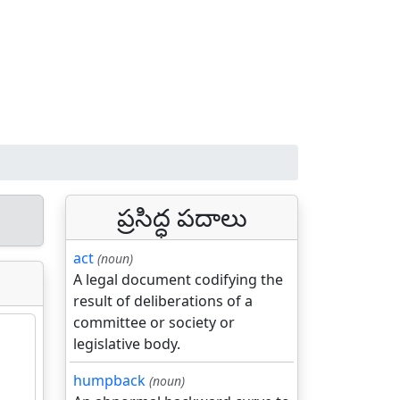
ప్రసిద్ధ పదాలు
act
(noun)
A legal document codifying the
result of deliberations of a
committee or society or
legislative body.
humpback
(noun)