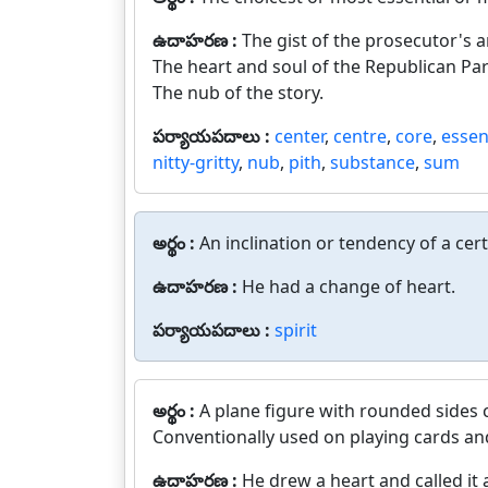
ఉదాహరణ :
The gist of the prosecutor's 
The heart and soul of the Republican Par
The nub of the story.
పర్యాయపదాలు :
center
,
centre
,
core
,
esse
nitty-gritty
,
nub
,
pith
,
substance
,
sum
అర్థం :
An inclination or tendency of a cert
ఉదాహరణ :
He had a change of heart.
పర్యాయపదాలు :
spirit
అర్థం :
A plane figure with rounded sides 
Conventionally used on playing cards and
ఉదాహరణ :
He drew a heart and called it 