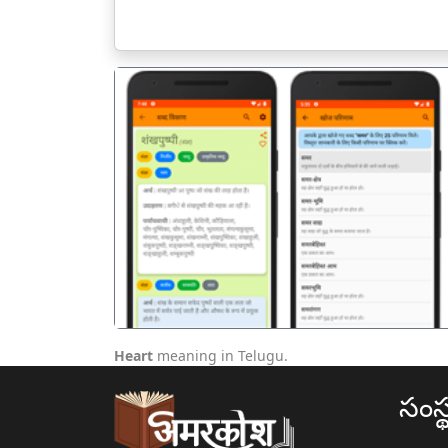
पिछला
Heart
meaning in Telugu.
సంస్