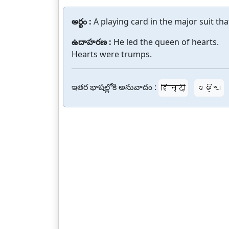
అర్థం :
A playing card in the major suit th
ఉదాహరణ :
He led the queen of hearts.
Hearts were trumps.
ఇతర భాషల్లోకి అనువాదం :
हिन्दी
ଓଡ଼ିଆ