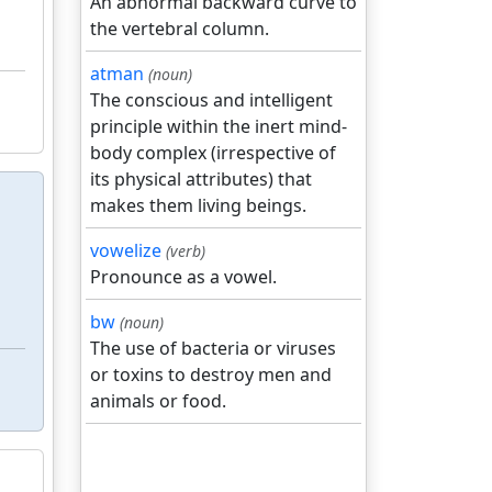
An abnormal backward curve to
the vertebral column.
atman
(noun)
The conscious and intelligent
principle within the inert mind-
body complex (irrespective of
its physical attributes) that
makes them living beings.
vowelize
(verb)
Pronounce as a vowel.
bw
(noun)
The use of bacteria or viruses
or toxins to destroy men and
animals or food.