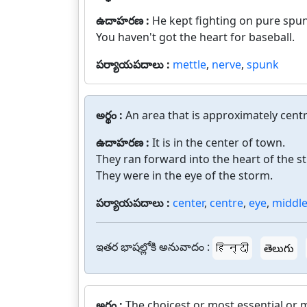
ఉదాహరణ :
He kept fighting on pure spu
You haven't got the heart for baseball.
పర్యాయపదాలు :
mettle
,
nerve
,
spunk
అర్థం :
An area that is approximately centr
ఉదాహరణ :
It is in the center of town.
They ran forward into the heart of the s
They were in the eye of the storm.
పర్యాయపదాలు :
center
,
centre
,
eye
,
middl
ఇతర భాషల్లోకి అనువాదం :
हिन्दी
తెలుగు
అర్థం :
The choicest or most essential or m