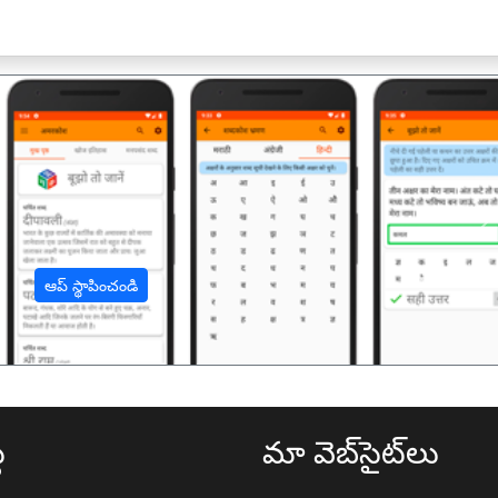
अ
ఆప్ స్థాపించండి
థ
మా వెబ్‌సైట్‌లు