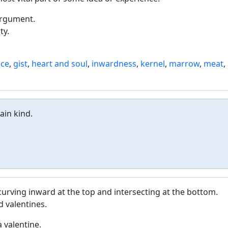
argument.
ty.
nce
,
gist
,
heart and soul
,
inwardness
,
kernel
,
marrow
,
meat
,
ain kind.
curving inward at the top and intersecting at the bottom.
 valentines.
a valentine.