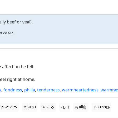
lly beef or veal).
rve six.
affection he felt.
el right at home.
s
,
fondness
,
philia
,
tenderness
,
warmheartedness
,
warmne
ಕನ್ನಡ
ଓଡ଼ିଆ
मराठी
বাংলা
தமிழ்
മലയാളം