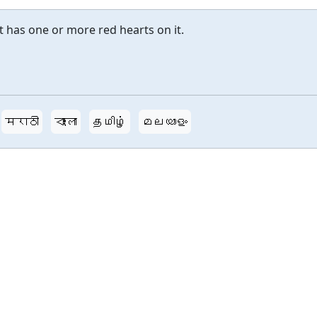
at has one or more red hearts on it.
मराठी
বাংলা
தமிழ்
മലയാളം