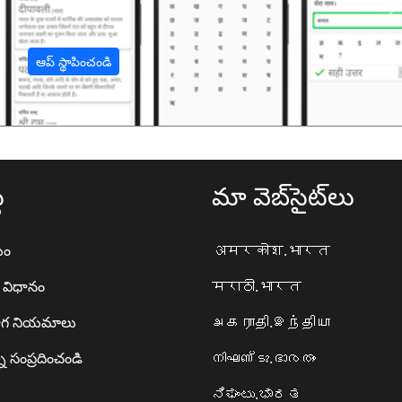
अ
ఆప్ స్థాపించండి
థ
మా వెబ్‌సైట్‌లు
యం
अमरकोश.भारत
ా విధానం
मराठी.भारत
గ నియమాలు
அகராதி.இந்தியா
ి సంప్రదించండి
നിഘണ്ടു.ഭാരതം
ನಿಘಂಟು.ಭಾರತ