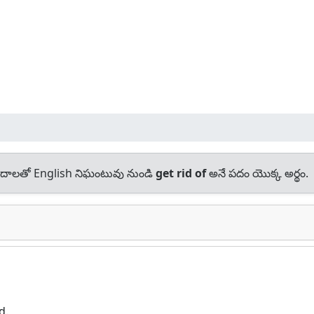
దాలతో English నిఘంటువు నుండి
get rid of
అనే పదం యొక్క అర్థం.
d.