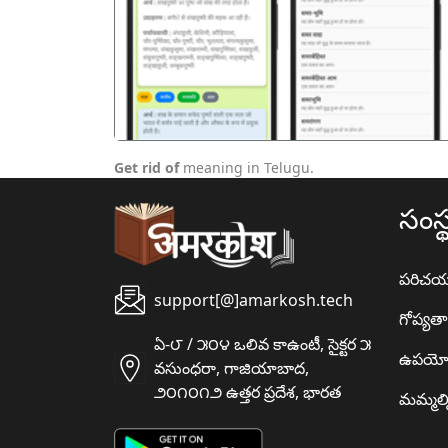
पिछला
Get rid of
meaning in Telugu.
సంస్
పరిచ
support[@]amarkosh.tech
గోప్యత
ఏ-౮ / ౫౦౪ ఒలివ కాఉంటీ, సైక్టర ౫
ఉపయో
వసుంధరా, గాజియాబాద,
౨౦౧౦౧౨ ఉత్తర ప్రదేశ, భారత
మమ్మల్న