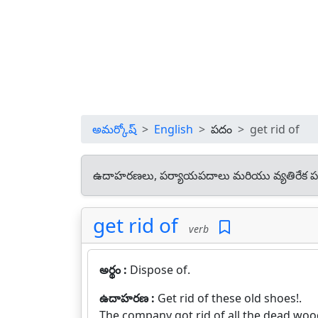
అమర్కోష్
English
పదం
get rid of
ఉదాహరణలు, పర్యాయపదాలు మరియు వ్యతిరేక ప
get rid of
verb
అర్థం :
Dispose of.
ఉదాహరణ :
Get rid of these old shoes!.
The company got rid of all the dead woo