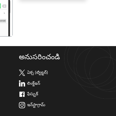
गला
అనుసరించండి
ఏక్స (ట్విట్టర్)
లింక్డ్ఇన్
ఫేస్బుక్
ఇన్‌స్టాగ్రామ్