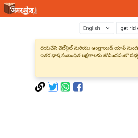
దయచేసి వెబ్‌సైట్ మరియు ఆండ్రాయిడ్ యాప్ నుండి
ఇతర భాష సంబంధిత లక్షణాలను జోడించడంలో సభ