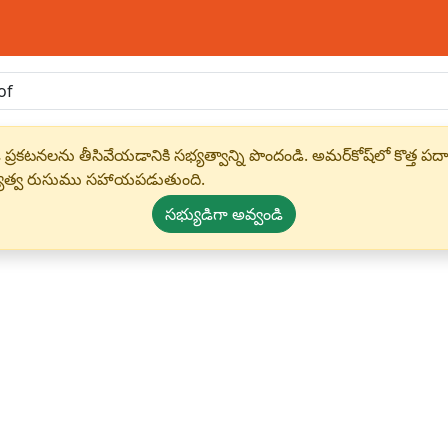
 ప్రకటనలను తీసివేయడానికి సభ్యత్వాన్ని పొందండి. అమర్‌కోష్‌లో కొత
్యత్వ రుసుము సహాయపడుతుంది.
సభ్యుడిగా అవ్వండి