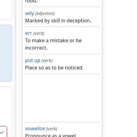
food.
wily
(adjective)
Marked by skill in deception.
err
(verb)
To make a mistake or be
incorrect.
put up
(verb)
Place so as to be noticed.
vowelize
(verb)
Pronounce as a vowel.