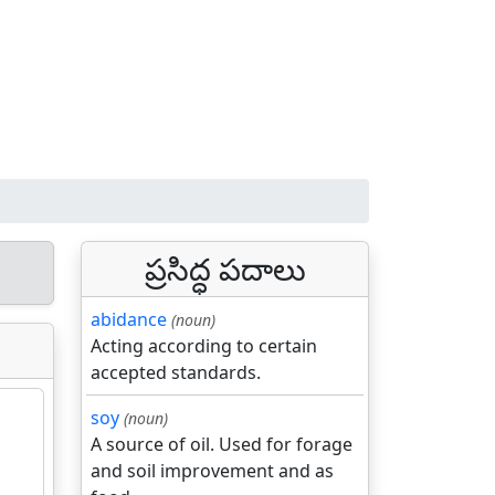
ప్రసిద్ధ పదాలు
abidance
(noun)
Acting according to certain
accepted standards.
soy
(noun)
A source of oil. Used for forage
and soil improvement and as