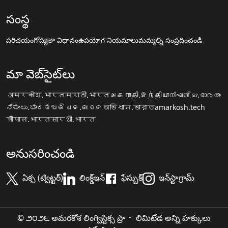
సంస్థ
పరిచయం
గోప్యతా విధానం
ఉపయోగ నియమాలు
మమ్మల్ని సంప్రదించండి
మా వెబ్‌సైట్‌లు
अमरकोश.भारत
मराठी.भारत
அகராதி.இந்தியா
നിഘണ്ടു.ഭാരതം
ನಿಘಂಟು.ಭಾರತ
ଅଭିଧାନ.ଭାରତ
অভিধান.ভারত
amarkosh.tech
चौपाल.भारत
सारथी.भारत
అనుసరించండి
ఏక్స (ట్విట్టర్)
లింక్డ్ఇన్
ఫేస్బుక్
ఇన్‌స్టాగ్రామ్
© ౨౦౨౬ అమరకోశ లింగ్విస్టిక్స ప్రా॰ లిమిటేడ అన్ని హక్కులు