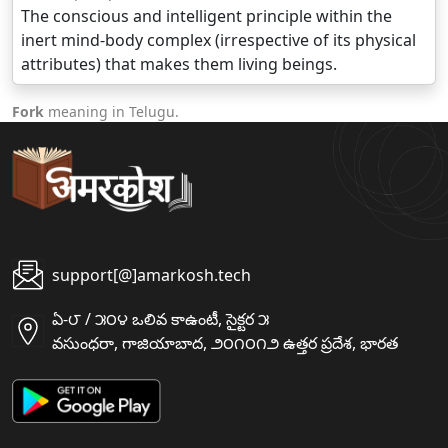
The conscious and intelligent principle within the
inert mind-body complex (irrespective of its physical
attributes) that makes them living beings.
Fork
meaning in Telugu.
support[@]amarkosh.tech
ఏ-౮ / ౫౦౪ ఒలివ కాఉంటీ, సైక్టర ౫
వసుంధరా, గాజియాబాద, ౨౦౧౦౧౨ ఉత్తర ప్రదేశ, భారత