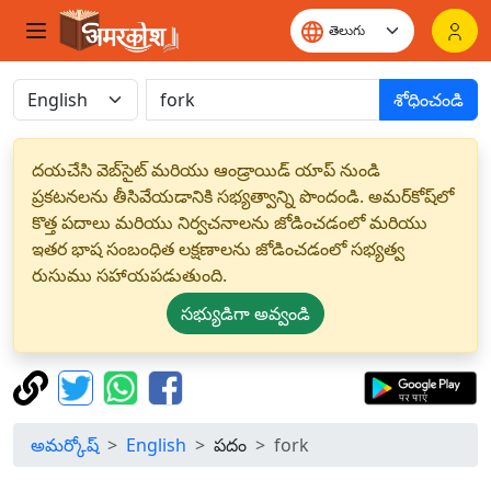
శోధించండి
దయచేసి వెబ్‌సైట్ మరియు ఆండ్రాయిడ్ యాప్ నుండి
ప్రకటనలను తీసివేయడానికి సభ్యత్వాన్ని పొందండి. అమర్‌కోష్‌లో
కొత్త పదాలు మరియు నిర్వచనాలను జోడించడంలో మరియు
ఇతర భాష సంబంధిత లక్షణాలను జోడించడంలో సభ్యత్వ
రుసుము సహాయపడుతుంది.
సభ్యుడిగా అవ్వండి
అమర్కోష్
English
పదం
fork