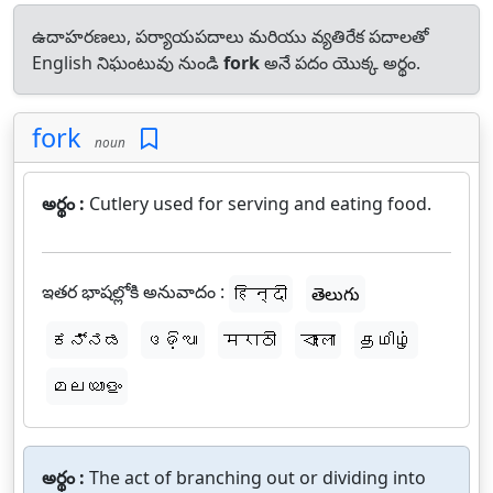
ఉదాహరణలు, పర్యాయపదాలు మరియు వ్యతిరేక పదాలతో
English నిఘంటువు నుండి
fork
అనే పదం యొక్క అర్థం.
fork
noun
అర్థం :
Cutlery used for serving and eating food.
ఇతర భాషల్లోకి అనువాదం :
हिन्दी
తెలుగు
ಕನ್ನಡ
ଓଡ଼ିଆ
मराठी
বাংলা
தமிழ்
മലയാളം
అర్థం :
The act of branching out or dividing into