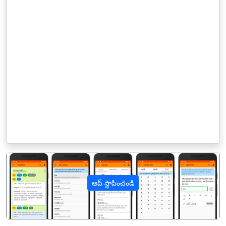
ఆప్ స్థాపించండి
पिछला
अगल