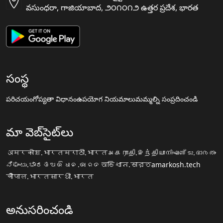
వసుంధరా, గాజియాబాద, ౨౦౧౦౧౨ ఉత్తర ప్రదేశ, భారత
సంస్థ
పరిచయం
గోప్యతా విధానం
ఉపయోగ నియమాలు
మమ్మల్ని సంప్రదించండి
మా వెబ్‌సైట్‌లు
अमरकोश.भारत
मराठी.भारत
அகராதி.இந்தியா
നിഘണ്ടു.ഭാരതം
ನಿಘಂಟು.ಭಾರತ
ଅଭିଧାନ.ଭାରତ
অভিধান.ভারত
amarkosh.tech
चौपाल.भारत
सारथी.भारत
అనుసరించండి