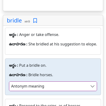
bridle
verb
అర్థం :
Anger or take offense.
ఉదాహరణ :
She bridled at his suggestion to elope.
అర్థం :
Put a bridle on.
ఉదాహరణ :
Bridle horses.
Antonym meaning
అర్థం :
Respond to the reins, as of horses.