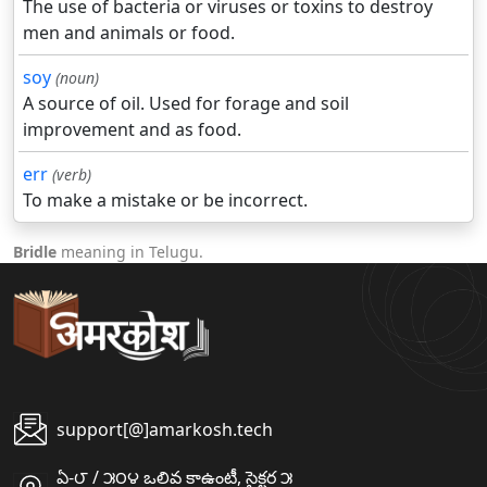
The use of bacteria or viruses or toxins to destroy
men and animals or food.
soy
(noun)
A source of oil. Used for forage and soil
improvement and as food.
err
(verb)
To make a mistake or be incorrect.
Bridle
meaning in Telugu.
support[@]amarkosh.tech
ఏ-౮ / ౫౦౪ ఒలివ కాఉంటీ, సైక్టర ౫