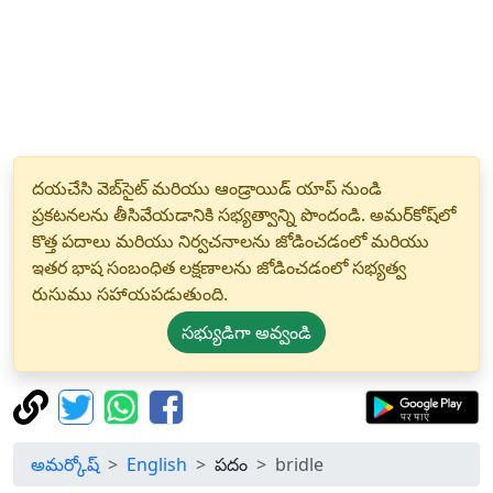
దయచేసి వెబ్‌సైట్ మరియు ఆండ్రాయిడ్ యాప్ నుండి
ప్రకటనలను తీసివేయడానికి సభ్యత్వాన్ని పొందండి. అమర్‌కోష్‌లో
కొత్త పదాలు మరియు నిర్వచనాలను జోడించడంలో మరియు
ఇతర భాష సంబంధిత లక్షణాలను జోడించడంలో సభ్యత్వ
రుసుము సహాయపడుతుంది.
సభ్యుడిగా అవ్వండి
అమర్కోష్
English
పదం
bridle