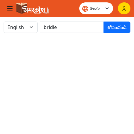
శోధించండి