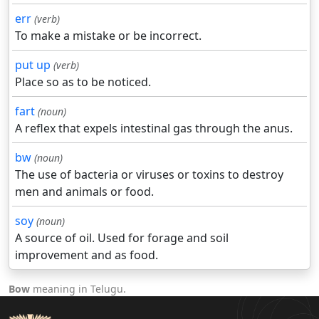
err
(verb)
To make a mistake or be incorrect.
put up
(verb)
Place so as to be noticed.
fart
(noun)
A reflex that expels intestinal gas through the anus.
bw
(noun)
The use of bacteria or viruses or toxins to destroy
men and animals or food.
soy
(noun)
A source of oil. Used for forage and soil
improvement and as food.
Bow
meaning in Telugu.