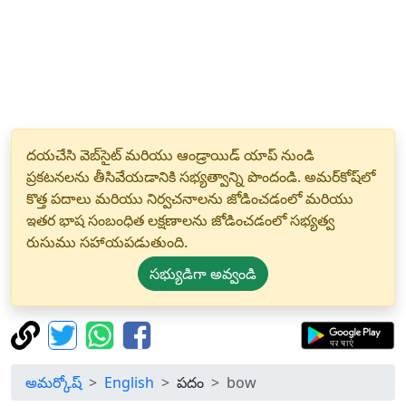
దయచేసి వెబ్‌సైట్ మరియు ఆండ్రాయిడ్ యాప్ నుండి
ప్రకటనలను తీసివేయడానికి సభ్యత్వాన్ని పొందండి. అమర్‌కోష్‌లో
కొత్త పదాలు మరియు నిర్వచనాలను జోడించడంలో మరియు
ఇతర భాష సంబంధిత లక్షణాలను జోడించడంలో సభ్యత్వ
రుసుము సహాయపడుతుంది.
సభ్యుడిగా అవ్వండి
అమర్కోష్
English
పదం
bow