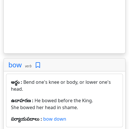
bow
verb
అర్థం :
Bend one's knee or body, or lower one's
head.
ఉదాహరణ :
He bowed before the King.
She bowed her head in shame.
పర్యాయపదాలు :
bow down