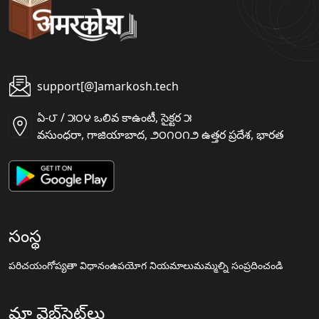
support[@]amarkosh.tech
ఏ-౮ / ౫౦౪ ఒలివ కాఉంటీ, సైక్టర ౫
వసుంధరా, గాజియాబాద, ౨౦౧౦౧౨ ఉత్తర ప్రదేశ, భారత
సంస్థ
పరిచయం
గోప్యతా విధానం
ఉపయోగ నియమాలు
మమ్మల్ని సంప్రదించండి
మా వెబ్‌సైట్‌లు