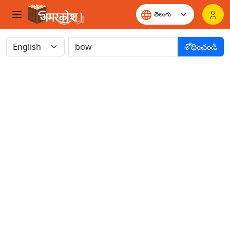
శోధించండి