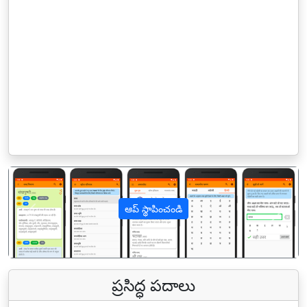
ఆప్ స్థాపించండి
पिछला
अगल
ప్రసిద్ధ పదాలు