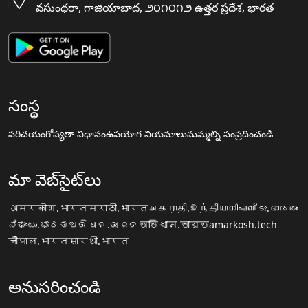
వసుంధరా, గాజియాబాద, ౨౦౧౦౧౨ ఉత్తర ప్రదేశ, భారత
సంస్థ
పరిచయం
గోప్యతా విధానం
ఉపయోగ నియమాలు
మమ్మల్ని సంప్రదించండి
మా వెబ్‌సైట్‌లు
अमरकोश.भारत
मराठी.भारत
அகராதி.இந்தியா
നിഘണ്ടു.ഭാരതം
ನಿಘಂಟು.ಭಾರತ
ଅଭିଧାନ.ଭାରତ
অভিধান.ভারত
amarkosh.tech
चौपाल.भारत
सारथी.भारत
అనుసరించండి