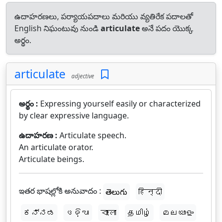
ఉదాహరణలు, పర్యాయపదాలు మరియు వ్యతిరేక పదాలతో
English నిఘంటువు నుండి
articulate
అనే పదం యొక్క
అర్థం.
articulate
adjective
అర్థం :
Expressing yourself easily or characterized
by clear expressive language.
ఉదాహరణ :
Articulate speech.
An articulate orator.
Articulate beings.
ఇతర భాషల్లోకి అనువాదం :
తెలుగు
हिन्दी
ಕನ್ನಡ
ଓଡ଼ିଆ
বাংলা
தமிழ்
മലയാളം