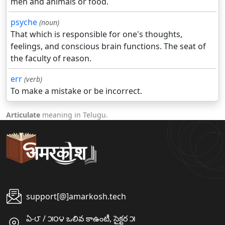
men and animals or food.
psyche
(noun)
That which is responsible for one's thoughts,
feelings, and conscious brain functions. The seat of
the faculty of reason.
err
(verb)
To make a mistake or be incorrect.
Articulate
meaning in Telugu.
support[@]amarkosh.tech
ఏ-౮ / ౫౦౪ ఒలివ కాఉంటీ, సైక్టర ౫