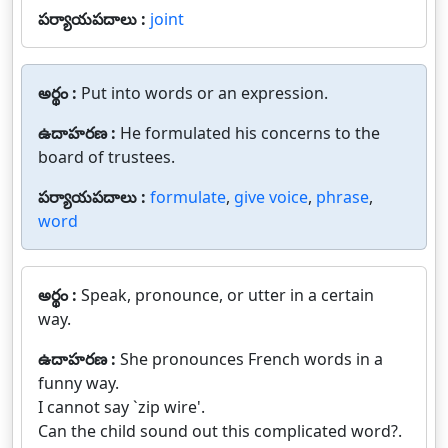
పర్యాయపదాలు :
joint
అర్థం :
Put into words or an expression.
ఉదాహరణ :
He formulated his concerns to the
board of trustees.
పర్యాయపదాలు :
formulate
,
give voice
,
phrase
,
word
అర్థం :
Speak, pronounce, or utter in a certain
way.
ఉదాహరణ :
She pronounces French words in a
funny way.
I cannot say `zip wire'.
Can the child sound out this complicated word?.