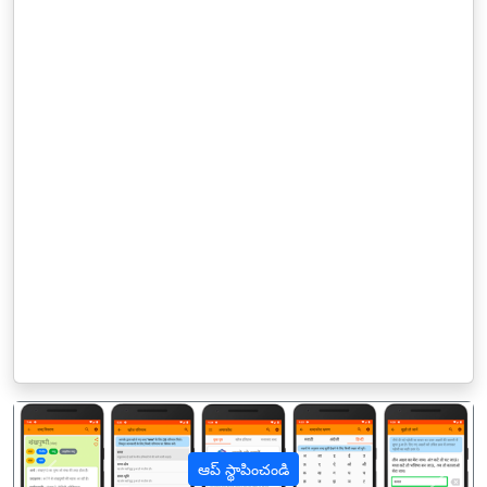
ఆప్ స్థాపించండి
पिछला
अगल