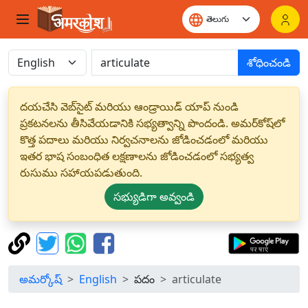
శోధించండి
దయచేసి వెబ్‌సైట్ మరియు ఆండ్రాయిడ్ యాప్ నుండి
ప్రకటనలను తీసివేయడానికి సభ్యత్వాన్ని పొందండి. అమర్‌కోష్‌లో
కొత్త పదాలు మరియు నిర్వచనాలను జోడించడంలో మరియు
ఇతర భాష సంబంధిత లక్షణాలను జోడించడంలో సభ్యత్వ
రుసుము సహాయపడుతుంది.
సభ్యుడిగా అవ్వండి
అమర్కోష్
English
పదం
articulate